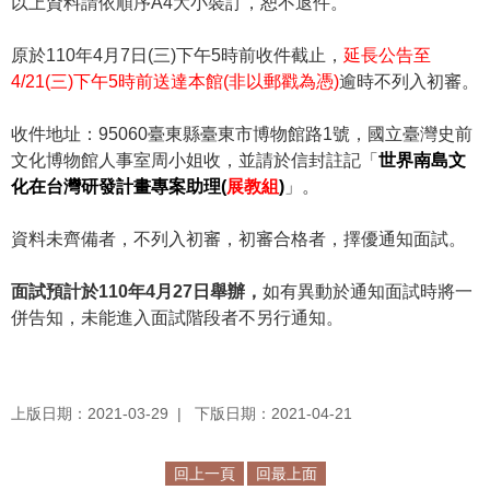
以上資料請依順序
A4
大小裝訂，恕不退件。
R
原於
110
年
4
月
7
日
(
三
)
下午
5
時前收件截止，
延長公告至
S
4/21(三)
下午
5
時前送達本館
(
非以郵戳為憑
)
逾時不列入初審。
S
收件地址：
95060
臺東縣臺東市博物館路
1
號，國立臺灣史前
網
文化博物館人事室周小姐收，並請於信封註記「
世界南島文
站
化在台灣研發計畫專案助理(
展教組
)
」。
資
料
資料未齊備者，不列入初審，初審合格者，擇優通知面試。
開
放
面試預計於
110
年
4
月
27
日舉辦，
如有異動於通知面試時將一
宣
併告知，未能進入面試階段者不另行通知。
告
隱
私
上版日期：2021-03-29
下版日期：2021-04-21
權
保
回上一頁
回最上面
護