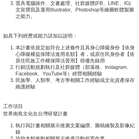
需具電腦操作、文書處理、社群媒體
(FB
、
LINE
、
IG)
文宣撰寫及運用
Illustrator
、
Photoshop
等繪圖軟體製圖
學
之能力。
習
探
索
如具下列經歷或能力請加以說明：
認
本計畫依規定如符合上述條件且具身心障礙身份【依身
識
心障礙權益保障法進用名額】者，或原住民身份者【依
原住民族工作權保障法晉用】得優先錄用
我
行銷活動規劃執行及社群媒體（部落格、
Instagram
、
們
Facebook
、
YouTube
等）經營相關經驗
民族學、人類學、考古學相關工作經驗或文化資產保存
便
維護經驗
民
服
務
工作項目
世界南島文化在台灣研發計畫
性
執行與計畫相關展示推廣文案編撰、圖稿繪製及影像紀
別
錄
平
協助本館推動相關展示推廣活動前置作業