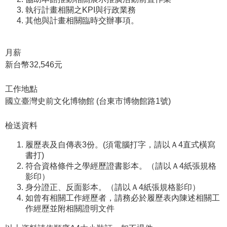
等
執行計畫相關之
KPI
與行政業務
專
其他與計畫相關臨時交辦事項。
區
友
月薪
善
新台幣
32,546
元
措
施
工作地點
服
國立臺灣史前文化博物館
(
台東市博物館路
1
號
)
務
檢送資料
服
務
履歷表及自傳表
3
份。
(
須電腦打字，請以Ａ
4
直式橫寫
信
書打
)
符合資格條件之學經歷證書影本。（請以Ａ
4
紙張規格
箱
影印）
網
身分證正、反面影本。（請以Ａ
4
紙張規格影印）
如曾有相關工作經歷者，請務必於履歷表內陳述相關工
站
作經歷並附相關證明文件
導
覽