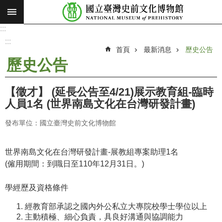
:::
跳到主要內容區塊
:::
進
階
:::
搜
首頁
最新消息
歷史公告
尋
歷史公告
願
景
【徵才】 (延長公告至4/21)展示教育組-臨時
使
人員1名 (世界南島文化在台灣研發計畫)
命
發布單位：國立臺灣史前文化博物館
最
新
消
世界南島文化在台灣研發計畫
-
展教組專案助理
1
名
息
(
僱用期間：到職日至
110
年
12
月
31
日。
)
參
學經歷及資格條件
觀
經教育部承認之國內外公私立大專院校學士學位以上
展
主動積極、細心負責，具良好溝通與協調能力
覽