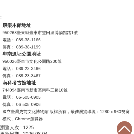
政
策
:::
資
康樂本館地址
訊
950263臺東縣臺東市豐田里博物館路1號
安
電話： 089-38-1166
全
傳真： 089-38-1199
宣
卑南遺址公園地址
告
950026臺東市文化公園路200號
電話： 089-23-3466
為
傳真： 089-23-3467
民
南科考古館地址
服
744094臺南市新市區南科三路10號
務
電話： 06-505-0905
白
傳真： 06-505-0906
皮
國立臺灣史前文化博物館 版權所有，最佳瀏覽環境：1280 x 960視窗
書
模式，Chrome瀏覽器
政
瀏覽人次
1225
府
更新日期
2026-08-04