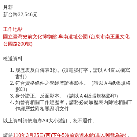
等
月薪
專
新台幣32,546元
區
友
工作地點
善
國立臺灣史前文化博物館
-
卑南遺址公園
(
台東市南王里文化
措
公園路
200
號
)
施
服
檢送資料
務
履歷表及自傳表3份。(須電腦打字，請以Ａ4直式橫寫
書打)
服
符合資格條件之學經歷證書影本。（請以Ａ4紙張規格
務
影印）
信
身分證正、反面影本。（請以Ａ4紙張規格影印）
箱
如曾有相關工作經歷者，請務必於履歷表內陳述相關工
作經歷並附相關證明文件
網
站
以上資料請依順序A4大小裝訂，恕不退件。
導
覽
請於
110
年3月25日(四)下午5時前送達本館(非以郵戳為憑)
，