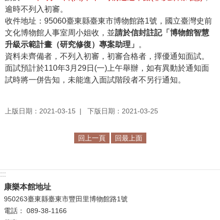
逾時不列入初審。
R
收件地址：95060臺東縣臺東市博物館路1號，國立臺灣史前
S
文化博物館人事室周小姐收，並
請於信封註記「博物館智慧
S
升級示範計畫（研究修復）專案助理」
。
資料未齊備者，不列入初審，初審合格者，擇優通知面試。
網
面試預計於110年3月29日(一)上午舉辦，如有異動於通知面
站
試時將一併告知，未能進入面試階段者不另行通知。
資
料
開
上版日期：2021-03-15
下版日期：2021-03-25
放
宣
回上一頁
回最上面
告
隱
:::
私
康樂本館地址
權
950263臺東縣臺東市豐田里博物館路1號
保
電話： 089-38-1166
護