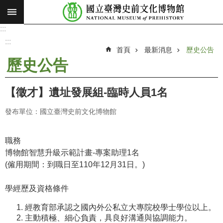
:::
跳到主要內容區塊
:::
進
階
:::
搜
首頁
最新消息
歷史公告
尋
歷史公告
願
景
【徵才】遺址發展組-臨時人員1名
使
命
發布單位：國立臺灣史前文化博物館
最
新
職務
消
博物館智慧升級示範計畫-專案助理1名
息
(
僱用期間：到職日至110年12月31日。)
參
學經歷及資格條件
觀
經教育部承認之國內外公私立大專院校學士學位以上。
展
主動積極、細心負責，具良好溝通與協調能力。
覽