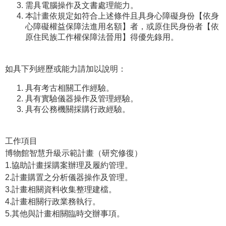
需具電腦操作及文書處理能力。
本計畫依規定如符合上述條件且具身心障礙身份【依身
學
心障礙權益保障法進用名額】者，或原住民身份者【依
習
原住民族工作權保障法晉用】得優先錄用。
探
索
如具下列經歷或能力請加以說明：
認
識
具有考古相關工作經驗。
具有實驗儀器操作及管理經驗。
我
具有公務機關採購行政經驗。
們
便
工作項目
民
博物館智慧升級示範計畫（研究修復）
服
1.
協助計畫採購案辦理及履約管理。
務
2.
計畫購置之分析儀器操作及管理。
3.
計畫相關資料收集整理建檔。
性
4.
計畫相關行政業務執行。
別
5.
其他與計畫相關臨時交辦事項。
平