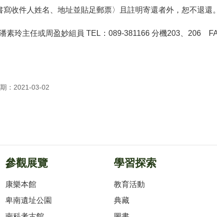
書寫收件人姓名、地址並貼足郵票〉且註明寄還者外，恕不退還
潘素玲主任或周盈妙組員
TEL
：
089-381166
分機
203
、
206 F
：2021-03-02
參觀展覽
學習探索
康樂本館
教育活動
卑南遺址公園
典藏
南科考古館
圖書