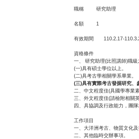
職稱
研究助理
名額
1
有效期間
110.2.17-110.3.
資格條件
一、
研究助理
(
比照講師
)
職級
(
一
)
具有碩士學位以上。
(
二
)
具考古學相關學系畢業。
(
三
)
具有實際考古發掘研究、
二、
中文程度佳
(
具國學專業
三、
外文程度佳
(
請檢附相關
四、
具協調及行政能力，團隊
工作項目
一、大洋洲考古、物質文化及
二、其他臨時交辦事項。