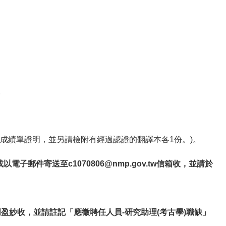
。
成績單證明，並另請檢附有經過認證的翻譯本各
1
份。
)
。
或以電子郵件寄送至
c1070806@nmp.gov.tw
信箱收，並請於
盈妙收，並請註記「應徵聘任人員-研究助理(考古學)職缺」