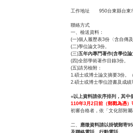
工作地址
950
台東縣台東
聯絡方式
一、檢送資料：
(
一
)
個人履歷表
3
份〈含自傳
(
二
)
學位論文
3
份。
(
三
)
五年內專門著作
(
含學位論
(
四
)
全部學術著作目錄
3
份。
(
五
)
請另檢附：
1.
碩士或博士論文摘要
3
份。
2.
碩士或博士學位證書及成績
※
以上資料請依序排列，其中
110
年
3
月
2
日前（郵戳為憑）
初審合格者，依「文化部附屬
二、
應徵資料請以掛號郵寄9
及聯絡電話、行動電話。