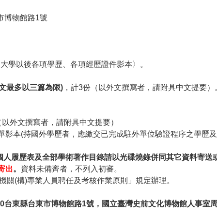
市博物館路
1
號
及大學以後各項學歷、各項經歷證件影本〉。
文最多以三篇為限
)
，計
3
份（以外文撰寫者，請附具中文提要）
（以外文撰寫者，請附具中文提要）
單影本
(
持國外學歷者，應繳交已完成駐外單位驗證程序之學歷及
個人履歷表及全部學術著作目錄請以光碟燒錄併同其它資料寄送
寄出
。
資料未備齊者，不列入初審。
機關
(
構
)
專業人員聘任及考核作業原則」規定辦理。
50台東縣台東市博物館路1號，國立臺灣史前文化博物館人事室周