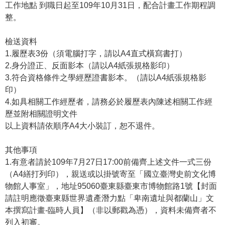
等
工作地點 到職日起至109年10月31日，配合計畫工作期程調
專
整。
區
檢送資料
友
1.履歷表3份（須電腦打字，請以A4直式橫寫書打）
善
2.身分證正、反面影本（請以A4紙張規格影印）
措
3.符合資格條件之學經歷證書影本。（請以A4紙張規格影
施
印）
服
4.如具相關工作經歷者，請務必於履歷表內陳述相關工作經
務
歷並附相關證明文件
以上資料請依順序A4大小裝訂，恕不退件。
服
務
其他事項
信
1.有意者請於109年7月27日17:00前備齊上述文件一式三份
箱
（A4繕打列印），親送或以掛號寄至「國立臺灣史前文化博
網
物館人事室」，地址95060臺東縣臺東市博物館路1號【封面
站
請註明應徵臺東縣世界遺產潛力點「卑南遺址與都蘭山」文
導
本撰寫計畫-臨時人員】（非以郵戳為憑），資料未備齊者不
覽
列入初審。