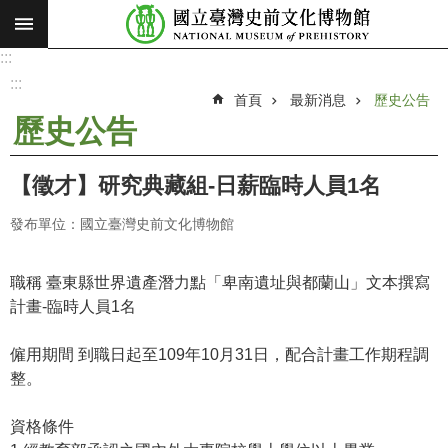
:::
跳到主要內容區塊
:::
進
階
:::
搜
首頁
最新消息
歷史公告
尋
歷史公告
願
景
【徵才】研究典藏組-日薪臨時人員1名
使
命
發布單位：國立臺灣史前文化博物館
最
新
職稱 臺東縣世界遺產潛力點「卑南遺址與都蘭山」文本撰寫
消
計畫-臨時人員1名
息
僱用期間 到職日起至109年10月31日，配合計畫工作期程調
參
整。
觀
展
資格條件
覽