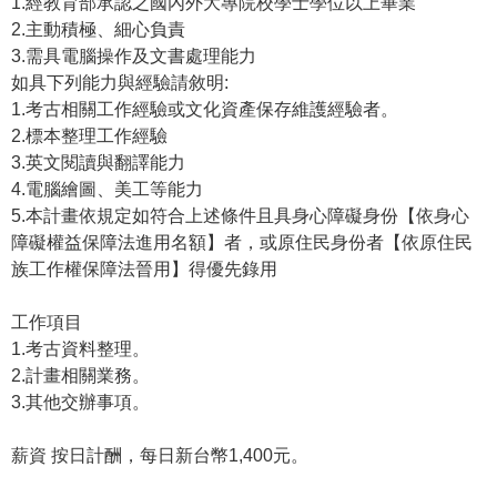
1.經教育部承認之國內外大專院校學士學位以上畢業
2.主動積極、細心負責
學
3.需具電腦操作及文書處理能力
習
如具下列能力與經驗請敘明:
探
1.考古相關工作經驗或文化資產保存維護經驗者。
索
2.標本整理工作經驗
3.英文閱讀與翻譯能力
認
4.電腦繪圖、美工等能力
識
5.本計畫依規定如符合上述條件且具身心障礙身份【依身心
我
障礙權益保障法進用名額】者，或原住民身份者【依原住民
們
族工作權保障法晉用】得優先錄用
便
民
工作項目
服
1.考古資料整理。
務
2.計畫相關業務。
3.其他交辦事項。
性
別
薪資 按日計酬，每日新台幣1,400元。
平