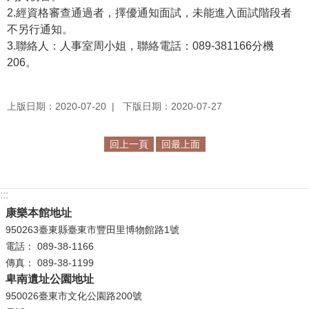
2.經資格審查通過者，擇優通知面試，未能進入面試階段者
R
不另行通知。
S
3.聯絡人：人事室周小姐，聯絡電話：089-381166分機
S
206。
網
站
上版日期：2020-07-20
下版日期：2020-07-27
資
料
回上一頁
回最上面
開
放
宣
:::
告
康樂本館地址
950263臺東縣臺東市豐田里博物館路1號
隱
電話： 089-38-1166
私
傳真： 089-38-1199
權
卑南遺址公園地址
保
950026臺東市文化公園路200號
護