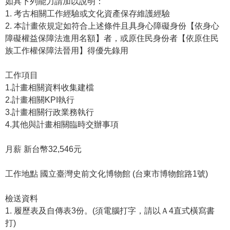
如具下列能力請加以說明：
1. 考古相關工作經驗或文化資產保存維護經驗
學
2. 本計畫依規定如符合上述條件且具身心障礙身份【依身心
習
障礙權益保障法進用名額】者，或原住民身份者【依原住民
探
族工作權保障法晉用】得優先錄用
索
工作項目
認
1.計畫相關資料收集建檔
識
2.計畫相關KPI執行
我
3.計畫相關行政業務執行
們
4.其他與計畫相關臨時交辦事項
便
民
月薪 新台幣32,546元
服
務
工作地點 國立臺灣史前文化博物館 (台東市博物館路1號)
性
檢送資料
別
1. 履歷表及自傳表3份。(須電腦打字，請以Ａ4直式橫寫書
平
打)