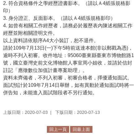
等
2. 符合資格條件之學經歷證書影本。（請以Ａ4紙張規格影
專
印）
區
3. 身分證正、反面影本。（請以Ａ4紙張規格影印）
4. 如曾有相關工作經歷者，請務必於履歷表內陳述相關工作
友
經歷並附相關證明文件。
善
以上資料請依順序A4大小裝訂，恕不退件。
措
請於109年7月13日(一)下午5時前送達本館(非以郵戳為憑)，
施
逾時不列入初審。收件地址：95060臺東縣臺東市博物館路1
服
號，國立臺灣史前文化博物館人事室周小姐收，並請於信封
務
註記「應徵數位加值計畫專案助理」。
資料未齊備者，不列入初審，初審合格者，擇優通知面試。
服
面試預計於109年7月14日舉辦，如有異動於通知面試時將一
務
併告知，未能進入面試階段者不另行通知。
信
箱
上版日期：2020-07-03
下版日期：2020-07-13
網
站
導
回上一頁
回最上面
覽