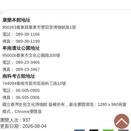
R
:::
S
康樂本館地址
S
950263臺東縣臺東市豐田里博物館路1號
電話： 089-38-1166
網
傳真： 089-38-1199
站
卑南遺址公園地址
資
950026臺東市文化公園路200號
料
電話： 089-23-3466
開
傳真： 089-23-3467
放
南科考古館地址
宣
744094臺南市新市區南科三路10號
告
電話： 06-505-0905
傳真： 06-505-0906
隱
國立臺灣史前文化博物館 版權所有，最佳瀏覽環境：1280 x 960視窗
私
模式，Chrome瀏覽器
權
瀏覽人次
937
保
更新日期
2026-08-04
護