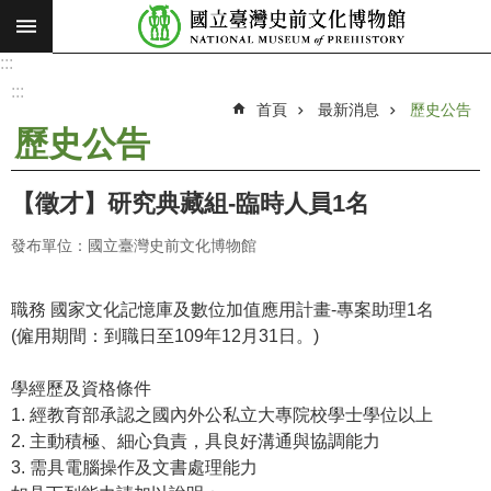
:::
跳到主要內容區塊
:::
進
階
:::
搜
首頁
最新消息
歷史公告
尋
歷史公告
願
景
【徵才】研究典藏組-臨時人員1名
使
命
發布單位：國立臺灣史前文化博物館
最
新
職務 國家文化記憶庫及數位加值應用計畫-專案助理1名
消
(僱用期間：到職日至109年12月31日。)
息
學經歷及資格條件
參
1. 經教育部承認之國內外公私立大專院校學士學位以上
觀
2. 主動積極、細心負責，具良好溝通與協調能力
展
3. 需具電腦操作及文書處理能力
覽