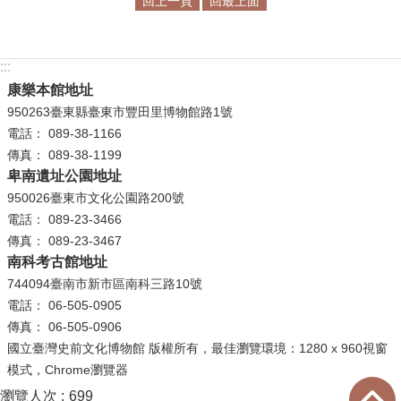
回上一頁
回最上面
學
習
:::
探
康樂本館地址
索
950263臺東縣臺東市豐田里博物館路1號
認
電話： 089-38-1166
識
傳真： 089-38-1199
卑南遺址公園地址
我
們
950026臺東市文化公園路200號
電話： 089-23-3466
便
傳真： 089-23-3467
民
南科考古館地址
服
744094臺南市新市區南科三路10號
務
電話： 06-505-0905
傳真： 06-505-0906
性
國立臺灣史前文化博物館 版權所有，最佳瀏覽環境：1280 x 960視窗
別
模式，Chrome瀏覽器
平
瀏覽人次
699