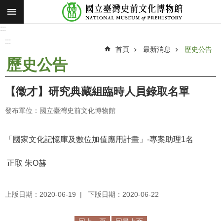
:::
跳到主要內容區塊
:::
進
階
:::
搜
首頁
最新消息
歷史公告
尋
歷史公告
願
景
【徵才】研究典藏組臨時人員錄取名單
使
命
發布單位：國立臺灣史前文化博物館
最
新
「國家文化記憶庫及數位加值應用計畫」-專案助理1名
消
息
正取 朱O赫
參
上版日期：2020-06-19
下版日期：2020-06-22
觀
展
覽