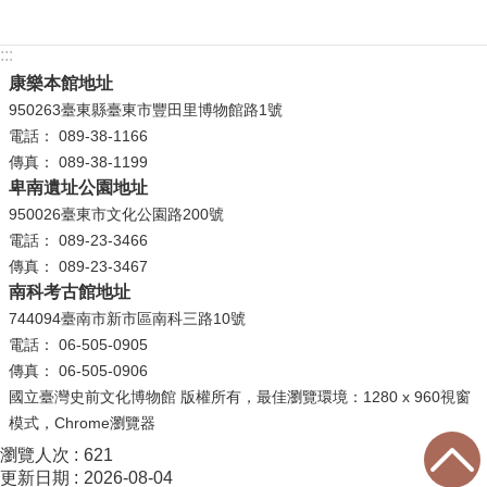
學
:::
習
康樂本館地址
探
950263臺東縣臺東市豐田里博物館路1號
索
電話： 089-38-1166
認
傳真： 089-38-1199
卑南遺址公園地址
識
我
950026臺東市文化公園路200號
們
電話： 089-23-3466
傳真： 089-23-3467
便
南科考古館地址
民
744094臺南市新市區南科三路10號
服
電話： 06-505-0905
務
傳真： 06-505-0906
國立臺灣史前文化博物館 版權所有，最佳瀏覽環境：1280 x 960視窗
性
模式，Chrome瀏覽器
別
瀏覽人次
621
平
更新日期
2026-08-04