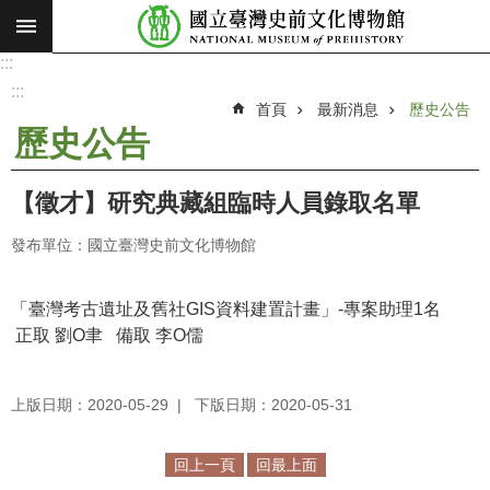
:::
跳到主要內容區塊
:::
進
階
:::
搜
首頁
最新消息
歷史公告
尋
歷史公告
願
景
【徵才】研究典藏組臨時人員錄取名單
使
命
發布單位：國立臺灣史前文化博物館
最
新
「臺灣考古遺址及舊社GIS資料建置計畫」-專案助理1名
消
正取
劉O聿
備取
李
O
儒
息
上版日期：2020-05-29
下版日期：2020-05-31
參
觀
展
回上一頁
回最上面
覽