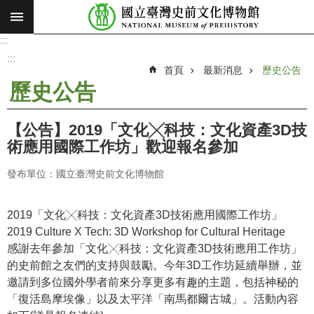
:::
跳到主要內容區塊
:::
進
階
:::
搜
首頁
最新消息
歷史公告
尋
歷史公告
願
景
【公告】2019「文化╳科技：文化資產3D技
使
術應用國際工作坊」歡迎報名參加
命
發布單位：國立臺灣史前文化博物館
最
新
消
2019「文化╳科技：文化資產3D技術應用國際工作坊」
息
2019 Culture X Tech: 3D Workshop for Cultural Heritage
感謝去年參加「文化╳科技：文化資產3D技術應用工作坊」
參
的史前館之友們的支持與鼓勵。今年3D工作坊延續舉辦，並
觀
邀請到多位國外學者前來分享更多有趣的主題，包括神秘的
展
「復活島摩埃像」以及太平洋「南馬都爾古城」。活動內容
覽