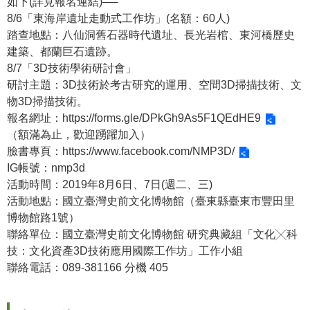
如下(詳見報名連結)──
8/6「東海岸遺址走動式工作坊」(名額：60人)
學
踏查地點：八仙洞舊石器時代遺址、長光岩棺、東河橋歷史
習
建築、都蘭巨石遺跡。
探
8/7「3D技術學術研討會」
索
研討主題：3D技術於考古研究的運用、空間3D掃描技術、文
物3D掃描技術。
認
報名網址：
https://forms.gle/DPkGh9As5F1QEdHE9
識
（額滿為止，歡迎踴躍加入）
我
臉書專頁：
https://www.facebook.com/NMP3D/
們
IG帳號：nmp3d
便
活動時間：2019年8月6日、7日(週二、三)
民
活動地點：國立臺灣史前文化博物館（臺東縣臺東市豐田里
服
博物館路1號）
務
聯絡單位：國立臺灣史前文化博物館 研究典藏組「文化╳科
技：文化資產3D技術應用國際工作坊」工作小組
性
聯絡電話：089-381166 分機 405
別
平