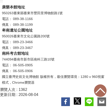
:::
康樂本館地址
R
950263臺東縣臺東市豐田里博物館路1號
S
電話： 089-38-1166
S
傳真： 089-38-1199
卑南遺址公園地址
網
950026臺東市文化公園路200號
站
電話： 089-23-3466
資
傳真： 089-23-3467
料
南科考古館地址
開
744094臺南市新市區南科三路10號
放
電話： 06-505-0905
宣
傳真： 06-505-0906
告
國立臺灣史前文化博物館 版權所有，最佳瀏覽環境：1280 x 960視窗
隱
模式，Chrome瀏覽器
私
瀏覽人次
1362
權
更新日期
2026-08-04
保
護