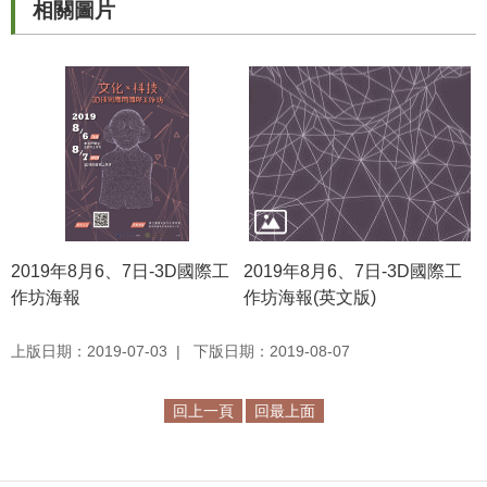
等
相關圖片
專
區
友
善
措
施
服
務
2019年8月6、7日-3D國際工
2019年8月6、7日-3D國際工
服
作坊海報
作坊海報(英文版)
務
信
上版日期：2019-07-03
下版日期：2019-08-07
箱
網
回上一頁
回最上面
站
導
覽