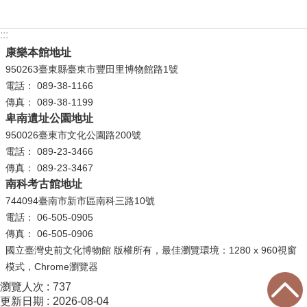
學
:::
習
康樂本館地址
探
950263臺東縣臺東市豐田里博物館路1號
索
電話： 089-38-1166
認
傳真： 089-38-1199
卑南遺址公園地址
識
我
950026臺東市文化公園路200號
們
電話： 089-23-3466
傳真： 089-23-3467
便
南科考古館地址
民
744094臺南市新市區南科三路10號
服
電話： 06-505-0905
務
傳真： 06-505-0906
國立臺灣史前文化博物館 版權所有，最佳瀏覽環境：1280 x 960視窗
性
模式，Chrome瀏覽器
別
瀏覽人次
737
平
更新日期
2026-08-04