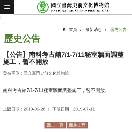
:::
跳到主要內容區塊
:::
進
階
:::
搜
首頁
最新消息
歷史公告
尋
歷史公告
願
景
【公告】南科考古館7/1-7/11秘室牆面調整
使
施工，暫不開放
命
發布單位：國立臺灣史前文化博物館
最
新
消
南科考古館7/1-7/11秘室牆面調整施工，暫不開放。
息
上版日期：2019-06-28
下版日期：2019-07-11
參
觀
展
回上一頁
回最上面
覽