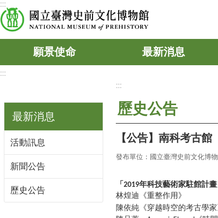
:::
跳到主要內容區塊
願景使命
最新消息
:::
:::
歷史公告
最新消息
【公告】南科考古館「
活動訊息
發布單位：國立臺灣史前文化博物
新聞公告
「
年科技藝術家駐館計畫
2019
歷史公告
林煌迪《重整作用》
陳依純《穿越時空的考古學家