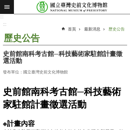
:::
跳到主要內容區塊
:::
進
階
:::
搜
首頁
最新消息
歷史公告
尋
歷史公告
願
景
史前館南科考古館─科技藝術家駐館計畫徵
使
選活動
命
發布單位：國立臺灣史前文化博物館
最
新
消
史前館南科考古館─科技藝術
息
家駐館計畫徵選活動
參
觀
展
※計畫內容
覽