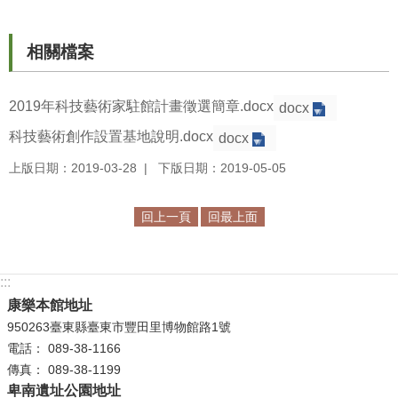
等
專
區
相關檔案
友
2019年科技藝術家駐館計畫徵選簡章.docx
善
docx
措
科技藝術創作設置基地說明.docx
docx
施
上版日期：2019-03-28
下版日期：2019-05-05
服
務
回上一頁
回最上面
服
務
信
:::
箱
康樂本館地址
950263臺東縣臺東市豐田里博物館路1號
網
電話： 089-38-1166
站
傳真： 089-38-1199
導
卑南遺址公園地址
覽