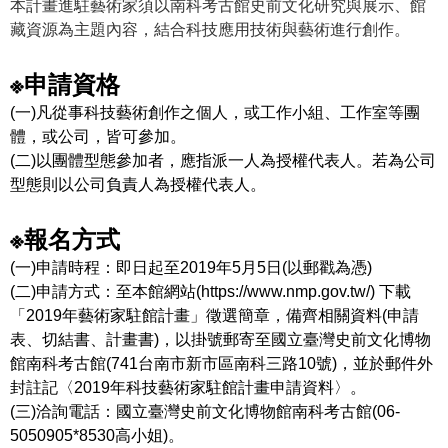
本計畫進駐藝術家須以南科考古館史前文化研究與展示、館
藏資源為主題內容，結合科技應用技術與藝術進行創作。
學
習
※申請資格
探
索
(
一
)
凡從事科技藝術創作之個人，或工作小組、工作室等團
體，或公司，皆可參加。
認
(
二
)
以團體型態參加者，應指派一人為授權代表人。若為公司
識
型態則以公司負責人為授權代表人。
我
們
※報名方式
便
(
一
)
申請時程：即日起至
2019
年
5
月
5
日
(
以郵戳為憑
)
民
(
二
)
申請方式：至本館網站
(
https://www.nmp.gov.tw/
)
下載
服
「2019年藝術家駐館計畫」徵選簡章，備齊相關資料
(
申請
務
表、切結書、計畫書
)
，以掛號郵寄至國立臺灣史前文化博物
館南科考古館
(741
台南市新市區南科三路
10
號
)
，並於郵件外
性
封註記〈
2019
年科技藝術家駐館計畫申請資料〉。
別
(
三
)
洽詢電話：
國立臺灣史前文化博物館南科考古館
(
06-
平
5050905*8530
高小姐
)
。