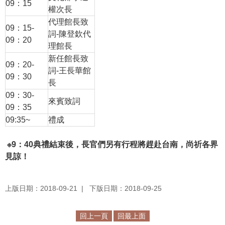
等
09：15
權次長
專
代理館長致
區
09：15-
詞-陳登欽代
09：20
理館長
友
新任館長致
善
09：20-
詞-王長華館
措
09：30
長
施
09：30-
服
來賓致詞
09：35
務
09:35~
禮成
服
務
※9：40典禮結束後，長官們另有行程將趕赴台南，尚祈各界
信
見諒！
箱
網
上版日期：2018-09-21
下版日期：2018-09-25
站
導
回上一頁
回最上面
覽