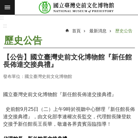
:::
跳到主要內容區塊
:::
進
階
:::
搜
首頁
最新消息
歷史公告
尋
歷史公告
願
景
【公告】國立臺灣史前文化博物館『新任館
使
長佈達交接典禮』
命
發布單位：國立臺灣史前文化博物館
最
新
消
國立臺灣史前文化博物館『新任館長佈達交接典禮』
息
史前館9月25日（二）上午9時於視聽中心辦理『新任館長佈
參
達交接典禮』，由文化部李連權次長監交，代理館長陳登欽
觀
交接予新任館長王長華，敬邀各界貴賓蒞臨指導！
展
覽