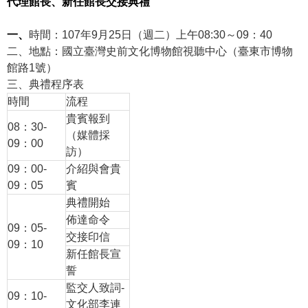
代理館長、新任館長交接典禮
學
一、
時間：
107
年
9
月
25
日（
週二
）上
午08:30～09：40
習
二、地點：國立臺灣史前文化博物館視聽中心
（臺東市博物
探
館路1號）
索
三、
典禮程序表
時間
流程
認
貴賓報到
識
08：30-
（媒體採
我
09：00
訪）
們
09：00-
介紹與會貴
便
09：05
賓
民
典禮開始
服
佈達命令
09：05-
務
交接印信
09：10
新任館長宣
性
誓
別
監交人致詞-
平
09：10-
文化部李連