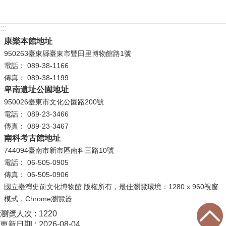
R
:::
S
康樂本館地址
S
950263臺東縣臺東市豐田里博物館路1號
網
電話： 089-38-1166
站
傳真： 089-38-1199
卑南遺址公園地址
資
料
950026臺東市文化公園路200號
開
電話： 089-23-3466
放
傳真： 089-23-3467
南科考古館地址
宣
告
744094臺南市新市區南科三路10號
電話： 06-505-0905
隱
傳真： 06-505-0906
私
國立臺灣史前文化博物館 版權所有，最佳瀏覽環境：1280 x 960視窗
權
模式，Chrome瀏覽器
保
瀏覽人次
1220
護
更新日期
2026-08-04