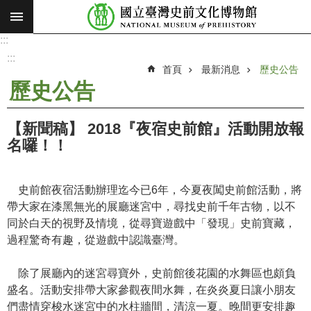
:::
跳到主要內容區塊
:::
進
階
:::
搜
首頁
最新消息
歷史公告
尋
歷史公告
願
景
【新聞稿】 2018『夜宿史前館』活動開放報
使
名囉！！
命
最
史前館夜宿活動辦理迄今已6年，今夏夜闖史前館活動，將
新
帶大家在漆黑無光的展廳迷宮中，尋找史前千年古物，以不
消
同於白天的視野及情境，從尋寶遊戲中「發現」史前寶藏，
息
過程驚奇有趣，從遊戲中認識臺灣。
參
除了展廳內的迷宮尋寶外，史前館後花園的水舞區也頗負
觀
盛名。活動安排帶大家參觀夜間水舞，在炎炎夏日讓小朋友
展
們盡情穿梭水迷宮中的水柱牆間，清涼一夏。晚間更安排趣
覽