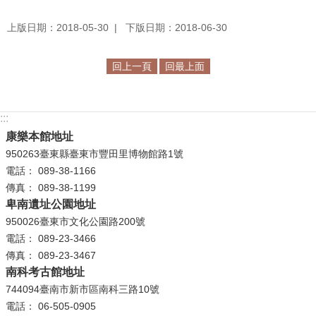
R
上版日期：2018-05-30
下版日期：2018-06-30
S
S
回上一頁
回最上面
網
站
:::
資
康樂本館地址
料
950263臺東縣臺東市豐田里博物館路1號
開
電話： 089-38-1166
放
傳真： 089-38-1199
宣
卑南遺址公園地址
告
950026臺東市文化公園路200號
電話： 089-23-3466
隱
傳真： 089-23-3467
私
南科考古館地址
權
744094臺南市新市區南科三路10號
保
電話： 06-505-0905
護