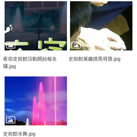
等
專
區
友
善
措
施
服
夜宿史前館活動開始報名
史前館展廳摸黑尋寶.jpg
務
囉.jpg
服
務
信
箱
網
站
導
史前館水舞.jpg
覽