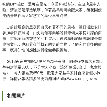
味的DIY活動，還可在星光下享受宵夜談心，在玻璃屋中入
學
睡。清晨朝陽穿透玻璃，伴著蟲鳴鳥叫喚醒大家，後花園優
習
美的景緻伴著大家悠閒的享受早餐時光。
探
索
史前館展廳的黑夜與白天有著不同的風格，翌日活動安排
參加者回顧展場，由史前館專業解說員帶領大家從知識的面
認
向，搭配全新的智慧的互動展示，透過精彩的解說認識臺灣
識
史前文化，也細看夜間找到的史前文物，了解它們背後的故
我
事，獲得知性與感性的博物館參觀經驗。
們
2018夜宿史前館活動開放親子家庭、同儕好友報名參加，
便
每梯次限量30人，不分大人小孩（註:不建議6歲以下兒童報
民
名），每人報名費650元，歡迎大家趁早安排台東暑假小旅
服
行。詳情及報名請參閱史前館網站http://www.nmp.gov.tw
務
性
相關圖片
別
平