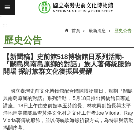
:::
跳到主要內容區塊
:::
進
階
:::
搜
首頁
最新消息
歷史公告
尋
歷史公告
願
景
【新聞稿】史前館518博物館日系列活動-
使
『關島與南島原鄉的對話』族人著傳統服飾
命
開場 探討族群文化復振與覺醒
最
新
國立臺灣史前文化博物館配合國際博物館日，規劃『關島
消
與南島原鄉的對話』系列活動， 5月18日推出博物館日專題
息
講座。18日上午由史前館李玉芬館長、林志興副館長與太平
洋地區美屬關島查莫洛文化村之文化工作者Joe Viloria、Ray
參
Vloria著傳統服飾，並以傳統吹海螺祈福方式，為特展與活動
觀
揭開序幕。
展
覽