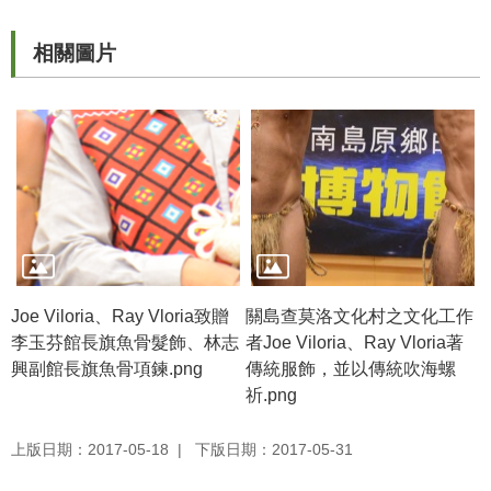
等
專
相關圖片
區
友
善
措
施
服
務
服
務
Joe Viloria、Ray Vloria致贈
關島查莫洛文化村之文化工作
信
李玉芬館長旗魚骨髮飾、林志
者Joe Viloria、Ray Vloria著
箱
興副館長旗魚骨項鍊.png
傳統服飾，並以傳統吹海螺
祈.png
網
站
上版日期：2017-05-18
下版日期：2017-05-31
導
覽