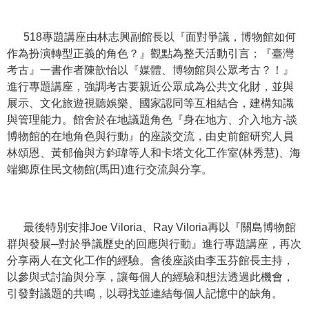
學
518專題講座由林志興副館長以『面對爭議，博物館如何
習
作為扮演轉型正義的角色？』觀點為整天活動引言；『臺灣
探
考古』一書作者陳歆怡以『媒體、博物館與公眾考古？！』
索
進行專題講座，強調考古要親近公眾成為公共文化財，並與
展示、文化旅遊視聽娛樂、國家認同等互相結合，建構知識
認
與管理能力。館舍於在地議題角色『身在地方、介入地方-談
識
博物館的在地角色與行動』的座談交流，由史前館研究人員
我
林頌恩、黃郁倫與方鈞瑋等人和卡塔文化工作室(林秀慧)、海
們
端鄉原住民文物館(馬田)進行交流與分享。
便
民
服
最後特別安排Joe Viloria、Ray Viloria再以『關島博物館
務
群與發展─對於爭議歷史的回應與行動』進行專題講座，再次
分享兩人在文化工作的經驗。會後座談
由李玉芬館長主持，
性
以參與式討論與分享，讓每個人的經驗和想法透過此機會，
別
引發對議題的共鳴，以尋找並連結每個人記憶中的缺角。
平