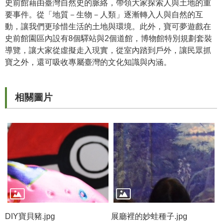
史前館藉由臺灣自然史的脈絡，帶領大家探索人與土地的重
要事件。從「地質－生物－人類」逐漸轉入人與自然的互
學
動，讓我們更珍惜生活的土地與環境。此外，寶可夢遊戲在
習
史前館園區內設有8個驛站與2個道館，博物館特別規劃套裝
探
導覽，讓大家從虛擬走入現實，從室內踏到戶外，讓民眾抓
索
寶之外，還可吸收專屬臺灣的文化知識與內涵。
認
識
相關圖片
我
們
便
民
服
務
性
別
平
DIY寶貝豬.jpg
展廳裡的妙蛙種子.jpg