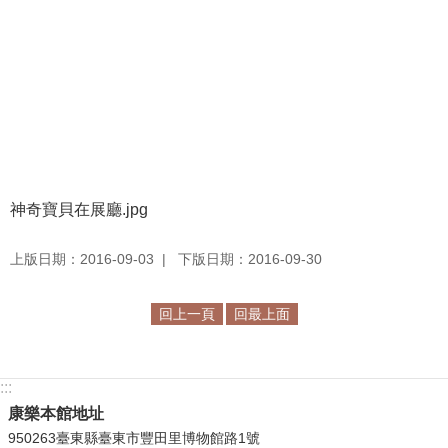
等
專
區
友
善
措
施
服
神奇寶貝在展廳.jpg
務
服
上版日期：2016-09-03
下版日期：2016-09-30
務
信
回上一頁
回最上面
箱
網
:::
站
康樂本館地址
導
950263臺東縣臺東市豐田里博物館路1號
覽