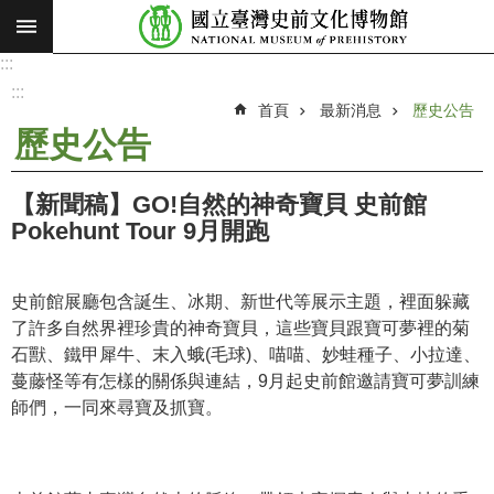
:::
跳到主要內容區塊
:::
進
階
:::
搜
首頁
最新消息
歷史公告
尋
歷史公告
願
景
【新聞稿】GO!自然的神奇寶貝 史前館
使
Pokehunt Tour 9月開跑
命
最
史前館展廳包含誕生、冰期、新世代等展示主題，裡面躲藏
新
了許多自然界裡珍貴的神奇寶貝，這些寶貝跟寶可夢裡的菊
消
石獸、鐵甲犀牛、末入蛾(毛球)、喵喵、妙蛙種子、小拉達、
息
蔓藤怪等有怎樣的關係與連結，9月起史前館邀請寶可夢訓練
師們，一同來尋寶及抓寶。
參
觀
展
覽