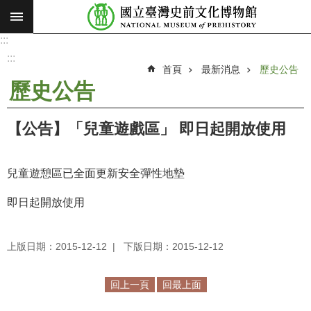
:::
跳到主要內容區塊
:::
進
階
:::
搜
首頁
最新消息
歷史公告
尋
歷史公告
願
景
【公告】「兒童遊戲區」 即日起開放使用
使
命
兒童遊憩區已全面更新安全彈性地墊
最
新
即日起開放使用
消
息
上版日期：2015-12-12
下版日期：2015-12-12
參
觀
回上一頁
回最上面
展
覽