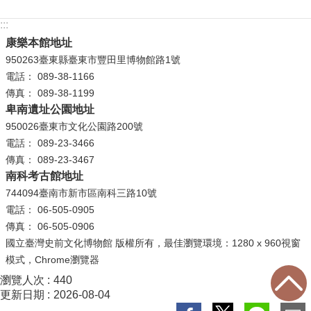
:::
學
習
康樂本館地址
探
950263臺東縣臺東市豐田里博物館路1號
索
電話： 089-38-1166
傳真： 089-38-1199
認
卑南遺址公園地址
識
950026臺東市文化公園路200號
我
電話： 089-23-3466
們
傳真： 089-23-3467
南科考古館地址
便
744094臺南市新市區南科三路10號
民
電話： 06-505-0905
服
傳真： 06-505-0906
務
國立臺灣史前文化博物館 版權所有，最佳瀏覽環境：1280 x 960視窗
模式，Chrome瀏覽器
性
瀏覽人次
440
別
更新日期
2026-08-04
平