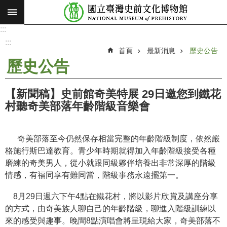
:::
跳到主要內容區塊
:::
進
階
:::
搜
首頁
最新消息
歷史公告
尋
歷史公告
願
景
【新聞稿】史前館奇美特展 29日邀您到鐵花
使
村聽奇美部落年齡階級音樂會
命
最
奇美部落至今仍然保存相當完整的年齡階級制度，依然嚴
新
格施行斯巴達教育。青少年時期就得加入年齡階級接受各種
消
磨練的奇美男人，從小就跟同級夥伴培養出非常深厚的階級
息
情感，有福同享有難同當，階級事務永遠擺第一。
參
8月29日週六下午4點在鐵花村，將以影片欣賞及講座分享
觀
的方式，由奇美族人聊自己的年齡階級，聊進入階級訓練以
展
來的感受與趣事。晚間8點演唱會將呈現給大家，奇美部落不
覽