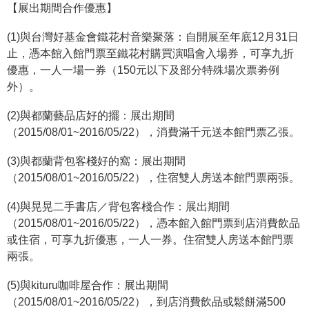
【展出期間合作優惠】
政
策
(1)與台灣好基金會鐵花村音樂聚落：自開展至年底12月31日
資
止，憑本館入館門票至鐵花村購買演唱會入場券，可享九折
訊
優惠，一人一場一券（150元以下及部分特殊場次票劵例
安
外）。
全
(2)與都蘭藝品店好的擺：展出期間
宣
（2015/08/01~2016/05/22），消費滿千元送本館門票乙張。
告
(3)與都蘭背包客棧好的窩：展出期間
為
（2015/08/01~2016/05/22），住宿雙人房送本館門票兩張。
民
服
(4)與晃晃二手書店／背包客棧合作：展出期間
務
（2015/08/01~2016/05/22），憑本館入館門票到店消費飲品
白
或住宿，可享九折優惠，一人一券。住宿雙人房送本館門票
皮
兩張。
書
(5)與kituru咖啡屋合作：展出期間
政
（2015/08/01~2016/05/22），到店消費飲品或鬆餅滿500
府