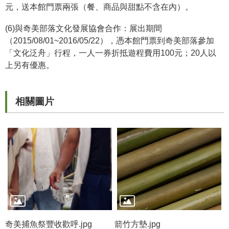
元，送本館門票兩張（餐、商品與甜點不含在內）。
公
開
(6)與奇美部落文化發展協會合作：展出期間
資
（2015/08/01~2016/05/22），憑本館門票到奇美部落參加
訊
「文化泛舟」行程，一人一券折抵遊程費用100元；20人以
上另有優惠。
語系
相關圖片
奇美捕魚祭豐收歡呼.jpg
箭竹方墊.jpg