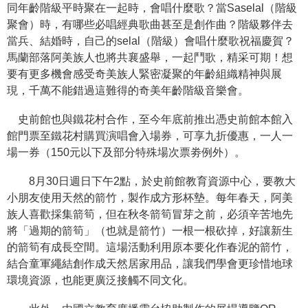
同年齡階級平時聚在一起時，會唱什麼歌？當Saselal（階級
聚會）時，有哪些必唱經典歌曲甚至是創作曲？階級夥伴去
學
當兵、結婚時，自己的selal（階級）會唱什麼歌祝福慶賀？
習
馬蘭部落阿美族人也將共襄盛舉，一起鬥歌，精采可期！想
探
要有更多機會感受奇美族人緊密凝聚的年齡組織精神與展
索
現，千萬不能錯過這難得的奇美年齡階級音樂會。
認
史前館也與鐵花村合作，至今年底前推出憑史前館本館入
識
館門票至鐵花村購買演唱會入場券，可享九折優惠，一人一
我
場一券（150元以下及部分特殊場次票劵例外）。
們
便
8月30日週日下午2點，於史前館教育資源中心，要教大
民
小朋友使用天然的箭竹，製作成方形杯墊。每年春天，阿美
服
族人喜歡採集箭筍，但在秋冬箭筍冒芽之前，必須辛苦地先
務
將「過期的箭筍」（也就是箭竹）一根一根砍掉，好讓新生
的箭筍有成長空間。這場活動利用原本要化作春泥的箭竹，
性
結合童軍繩結創作成天然居家用品，讓我們學會更珍惜地球
別
環境資源，也能更廣泛接觸不同文化。
平