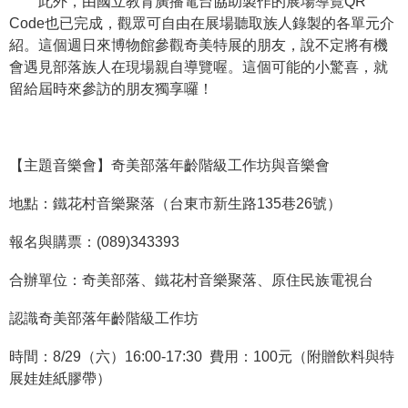
此外，由國立教育廣播電台協助製作的展場導覽QR
等
Code也已完成，觀眾可自由在展場聽取族人錄製的各單元介
專
紹。這個週日來博物館參觀奇美特展的朋友，說不定將有機
區
會遇見部落族人在現場親自導覽喔。這個可能的小驚喜，就
友
留給屆時來參訪的朋友獨享囉！
善
措
施
【主題音樂會】奇美部落年齡階級工作坊與音樂會
服
務
地點：鐵花村音樂聚落（台東市新生路135巷26號）
服
報名與購票：(089)343393
務
信
合辦單位：奇美部落、鐵花村音樂聚落、原住民族電視台
箱
認識奇美部落年齡階級工作坊
網
時間：8/29（六）16:00-17:30 費用：100元（附贈飲料與特
站
展娃娃紙膠帶）
導
覽