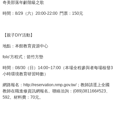
奇美部落年齡階級之歌
R
時間：8/29（六）20:00-22:00 門票：150元
S
S
網
【親子DIY活動】
站
地點：本館教育資源中心
資
料
folo'方程式：箭竹方墊
開
放
時間：08/30（日）14:00~17:00（本場全程參與者每場核發3
宣
小時環境教育研習時數）
告
網路報名：http://reservation.nmp.gov.tw/；教師請逕上全國
隱
教師在職進修資訊網報名。聯絡洽詢：(089)381166#523、
私
592。材料費：70元。
權
保
護