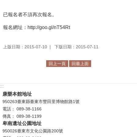
學
已報名者不須再次報名。
習
探
報名網址：http://goo.gl/nT54Rt
索
認
上版日期：2015-07-10
下版日期：2015-07-11
識
我
回上一頁
回最上面
們
便
:::
民
康樂本館地址
服
950263臺東縣臺東市豐田里博物館路1號
務
電話： 089-38-1166
傳真： 089-38-1199
性
卑南遺址公園地址
別
950026臺東市文化公園路200號
平