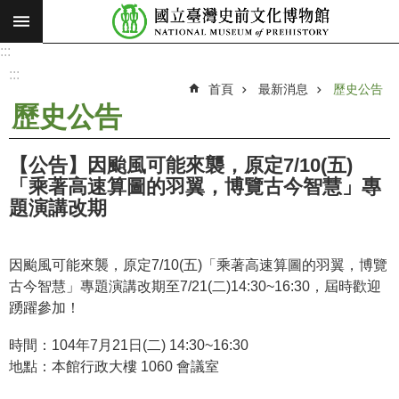
:::
跳到主要內容區塊
:::
進
階
:::
搜
首頁
最新消息
歷史公告
尋
歷史公告
願
景
【公告】因颱風可能來襲，原定7/10(五)
使
「乘著高速算圖的羽翼，博覽古今智慧」專
命
題演講改期
最
新
因颱風可能來襲，原定7/10(五)「乘著高速算圖的羽翼，博覽
消
古今智慧」專題演講
改期至7/21(二)14:30~16:30
，屆時歡迎
息
踴躍參加！
參
時間：104年7月21日(二) 14:30~16:30
觀
地點：本館行政大樓 1060 會議室
展
覽