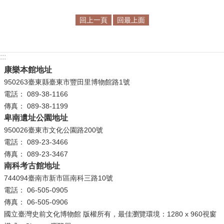
學
回上一頁
回最上面
習
探
索
:::
康樂本館地址
認
950263臺東縣臺東市豐田里博物館路1號
識
電話： 089-38-1166
我
傳真： 089-38-1199
們
卑南遺址公園地址
950026臺東市文化公園路200號
便
電話： 089-23-3466
民
傳真： 089-23-3467
服
南科考古館地址
務
744094臺南市新市區南科三路10號
電話： 06-505-0905
性
傳真： 06-505-0906
別
國立臺灣史前文化博物館 版權所有，最佳瀏覽環境：1280 x 960視窗
平