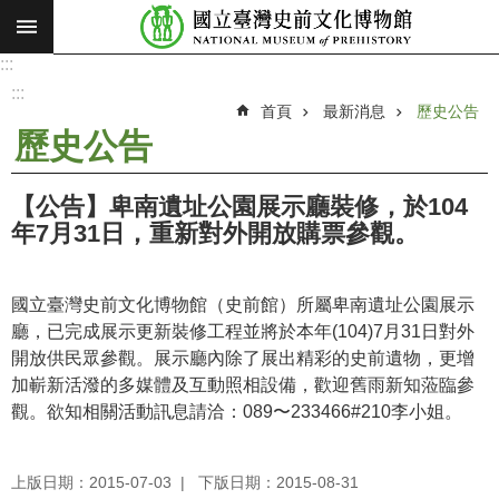
:::
跳到主要內容區塊
:::
進
階
:::
搜
首頁
最新消息
歷史公告
尋
歷史公告
願
景
【公告】卑南遺址公園展示廳裝修，於104
使
年7月31日，重新對外開放購票參觀。
命
最
國立臺灣史前文化博物館（史前館）所屬卑南遺址公園展示
新
廳，已完成展示更新裝修工程並將於本年(104)7月31日對外
消
開放供民眾參觀。展示廳內除了展出精彩的史前遺物，更增
息
加嶄新活潑的多媒體及互動照相設備，歡迎舊雨新知蒞臨參
觀。欲知相關活動訊息請洽：089〜233466#210李小姐。
參
觀
展
上版日期：2015-07-03
下版日期：2015-08-31
覽