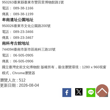
950263臺東縣臺東市豐田里博物館路1號
電話： 089-38-1166
學
傳真： 089-38-1199
習
卑南遺址公園地址
探
950026臺東市文化公園路200號
索
電話： 089-23-3466
認
傳真： 089-23-3467
識
南科考古館地址
我
744094臺南市新市區南科三路10號
們
電話： 06-505-0905
傳真： 06-505-0906
便
國立臺灣史前文化博物館 版權所有，最佳瀏覽環境：1280 x 960視窗
民
模式，Chrome瀏覽器
服
瀏覽人次
512
務
更新日期
2026-08-04
性
別
平