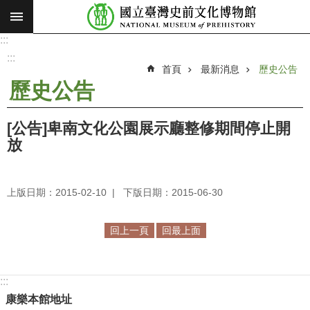
:::
跳到主要內容區塊
:::
進
階
:::
搜
首頁
最新消息
歷史公告
尋
歷史公告
願
景
[公告]卑南文化公園展示廳整修期間停止開
使
放
命
最
上版日期：2015-02-10
下版日期：2015-06-30
新
消
息
回上一頁
回最上面
參
觀
:::
展
康樂本館地址
覽