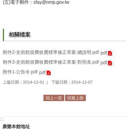
等
(五)電子郵件：sfay@nmp.gov.tw
專
區
友
相關檔案
善
措
施
附件2-史前館規費收費標準修正草案-總說明.pdf
pdf
服
附件3-史前館規費收費標準修正草案-對照表.pdf
務
pdf
附件1-公告令.pdf
pdf
服
務
上版日期：2014-12-01
下版日期：2014-12-07
信
箱
回上一頁
回最上面
網
站
:::
導
康樂本館地址
覽