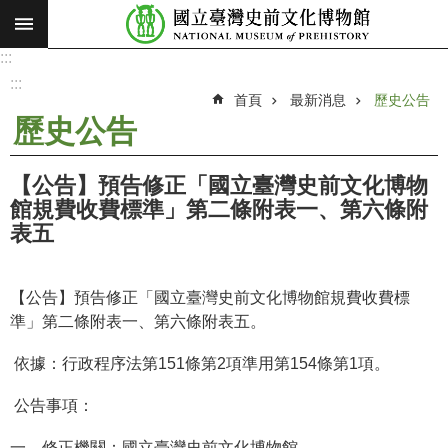
:::
跳到主要內容區塊
:::
進
階
:::
搜
首頁
最新消息
歷史公告
尋
歷史公告
願
景
【公告】預告修正「國立臺灣史前文化博物
使
館規費收費標準」第二條附表一、第六條附
命
表五
最
新
【公告】預告修正「國立臺灣史前文化博物館規費收費標
消
準」第二條附表一、第六條附表五。
息
依據：行政程序法第151條第2項準用第154條第1項。
參
觀
公告事項：
展
覽
一、修正機關：國立臺灣史前文化博物館。