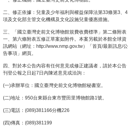
學
二、修正依據：兒童及少年福利與權益保障法第33條第3、4
習
項及文化部主管文化機構及文化設施兒童優惠措施。
探
三、「國立臺灣史前文化博物館規費收費標準」第二條附表
索
一、第六條附表五修正草案如附件。本案另載於本館全球資
認
訊網站（網址：http://www.nmp.gov.tw）「首頁/最新訊息/公
識
告事項」網頁。
我
四、對於本公告內容有任何意見或修正建議者，請於本公告
們
刊登公報之日起7日內陳述意見或洽詢：
便
民
(一)承辦單位：國立臺灣史前文化博物館秘書室。
服
(二)地址：950台東縣台東市豐田里博物館路1號。
務
(三)電話：(089)381166分機226
性
別
(四)傳真：(089)381199
平