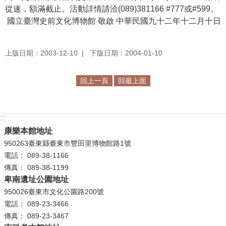
從速，額滿截止。活動詳情請洽(089)381166 #777或#599。
學
國立臺灣史前文化博物館 敬啟 中華民國九十二年十二月十日
習
探
上版日期：2003-12-10
下版日期：2004-01-10
索
認
回上一頁
回最上面
識
我
們
:::
康樂本館地址
便
950263臺東縣臺東市豐田里博物館路1號
民
電話： 089-38-1166
服
傳真： 089-38-1199
務
卑南遺址公園地址
950026臺東市文化公園路200號
性
電話： 089-23-3466
別
傳真： 089-23-3467
平