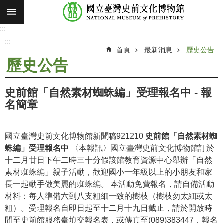
:::
跳到主要內容區塊
:::
進
階
:::
搜
首頁
最新消息
歷史公告
尋
歷史公告
願
景
史前館「自然素材蜘蛛編」受理報名中 - 報
使
名簡章
命
最
國立臺灣史前文化博物館新聞稿921210
史前館「自然素材蜘
新
蛛編」受理報名中
〈本報訊〉國立臺灣史前文化博物館訂於
消
十二月廿日下午二時三十分假該館教育資源中心舉辦「自然
息
素材蜘蛛編」親子活動，歡迎國小一年級以上的小朋友和家
長一起動手做美麗的蜘蛛編。 本活動免費報名，請自備活動
參
材料：每人準備六到八支粗細一致的樹枝（樹枝勿太細或太
觀
粗）。受理報名自即日起至十二月十九日截止，請於開放時
展
間至史前館服務臺填交報名表，或傳真至(089)383447，報名
覽