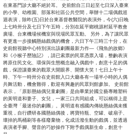
在東基門診大廳不絕於耳。 史前館自三日起至七日深入臺東
學
的小學、幼稚園、部落和社區公共空間，舉辦十二場偶戲巡
習
迴表演，除昨(五)日於台東基督教醫院的表演外，今(六)日晚
探
上七時卅分及七日下午五時，分別在延平鄉桃源村延平教會
索
廣場、台東機場候機室與現場民眾互動。 另外，為了讓民眾
有更進一步接觸懸絲戲偶的機會，六日下午三時三十分，在
認
史前館視聽中心特別演出該劇團最新力作—《飛魚的故鄉》
識
和《小猴子歷險記》，請已索票的民眾憑票入場，整齣表演
我
將原住民文化、環保與生態概念融入偶戲中，創意十足的偶
們
戲，保證讓臺東的觀眾大開眼界、開懷大笑！七日上午十
時、下午一時卅分在史前館入口大廳各有一場半小時的人偶
便
共舞活動，機會難得，歡迎有興趣的民眾到館參加。 史前館
民
表示，「原影懸絲偶兒童劇團」是由畢業於國立藝專雕塑科
服
的黃明道和妻子、女兒，一家三口共同組成，可以稱得上是
務
全臺灣「最迷你的劇團」。黃明道有感國內傳統懸絲偶未獲
重視，自行鑽研各國懸絲偶後，將寶特瓶、空罐、破扇子、
性
壞掉的馬桶刷等各樣廢棄物，化成活潑生動的戲偶，並透過
別
表演者手腳、聲音的巧妙操作下附予戲偶新生命，創意十
平