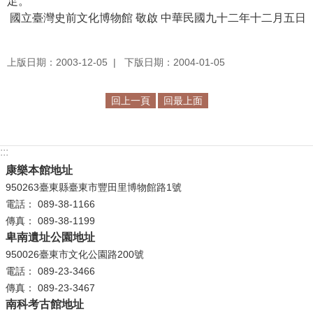
足。
等
國立臺灣史前文化博物館 敬啟 中華民國九十二年十二月五日
專
區
上版日期：2003-12-05
下版日期：2004-01-05
友
善
措
回上一頁
回最上面
施
服
務
:::
康樂本館地址
服
950263臺東縣臺東市豐田里博物館路1號
務
電話： 089-38-1166
信
傳真： 089-38-1199
箱
卑南遺址公園地址
950026臺東市文化公園路200號
網
電話： 089-23-3466
站
傳真： 089-23-3467
導
南科考古館地址
覽