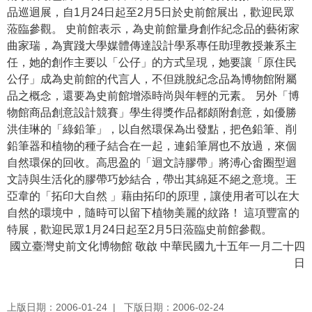
品巡迴展，自1月24日起至2月5日於史前館展出，歡迎民眾
學
蒞臨參觀。 史前館表示，為史前館量身創作紀念品的藝術家
習
曲家瑞，為實踐大學媒體傳達設計學系專任助理教授兼系主
探
任，她的創作主要以「公仔」的方式呈現，她要讓「原住民
索
公仔」成為史前館的代言人，不但跳脫紀念品為博物館附屬
品之概念，還要為史前館增添時尚與年輕的元素。 另外「博
認
物館商品創意設計競賽」學生得獎作品都頗附創意，如優勝
識
洪佳琳的「綠鉛筆」，以自然環保為出發點，把色鉛筆、削
我
鉛筆器和植物的種子結合在一起，連鉛筆屑也不放過，來個
們
自然環保的回收。高思盈的「迴文詩膠帶」將溥心畬圈型迴
文詩與生活化的膠帶巧妙結合，帶出其綿延不絕之意境。王
便
亞韋的「拓印大自然 」藉由拓印的原理，讓使用者可以在大
民
自然的環境中，隨時可以留下植物美麗的紋路！ 這項豐富的
服
特展，歡迎民眾1月24日起至2月5日蒞臨史前館參觀。
務
國立臺灣史前文化博物館 敬啟 中華民國九十五年一月二十四
日
性
別
平
上版日期：2006-01-24
下版日期：2006-02-24