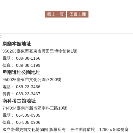
等
專
回上一頁
回最上面
區
友
善
:::
措
康樂本館地址
施
950263臺東縣臺東市豐田里博物館路1號
服
電話： 089-38-1166
務
傳真： 089-38-1199
卑南遺址公園地址
服
950026臺東市文化公園路200號
務
電話： 089-23-3466
信
傳真： 089-23-3467
箱
南科考古館地址
744094臺南市新市區南科三路10號
網
電話： 06-505-0905
站
傳真： 06-505-0906
導
國立臺灣史前文化博物館 版權所有，最佳瀏覽環境：1280 x 960視窗
覽