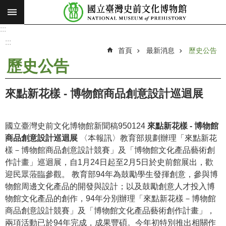
:::
跳到主要內容區塊
:::
進
階
:::
搜
首頁
最新消息
歷史公告
尋
歷史公告
願
景
來點新花樣 - 博物館商品創意設計巡迴展
使
命
國立臺灣史前文化博物館新聞稿950124
來點新花樣 - 博物館
最
商品創意設計巡迴展
〈本報訊〉教育部規劃辦理「來點新花
新
樣－博物館商品創意設計競賽」及「博物館文化產品藝術創
消
作計畫」巡迴展，自1月24日起至2月5日於史前館展出，歡
息
迎民眾蒞臨參觀。 教育部94年為鼓勵學生發揮創意，參與博
物館周邊文化產品的開發與設計；以及鼓勵創意人才投入博
參
物館文化產品的創作，94年分別辦理「來點新花樣－博物館
觀
商品創意設計競賽」及「博物館文化產品藝術創作計畫」，
展
兩項活動已於94年完成，成果豐碩。今年初特別推出相關作
覽