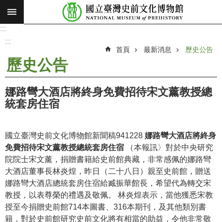
:::
跳到主要內容區塊
:::
進
階
:::
搜
首頁
最新消息
歷史公告
尋
歷史公告
願
景
娜路彎大酒店將終身免費招待宋文薰教授總
使
統套房住宿
命
最
國立臺灣史前文化博物館新聞稿941228
娜路彎大酒店將終身
新
免費招待宋文薰教授總統套房住宿
（本報訊〉對於中央研究
消
院院士宋文薰，捐贈書籍給史前館典藏，非常感佩的娜路彎
息
大酒店董事長林炎煌，昨日（二十八日）親至史前館，贈送
娜路彎大酒店總統套房住宿給臧振華館長，希望代為轉交宋
參
教授，以表尊榮的禮遇及敬佩。 林炎煌表示，當他獲悉宋教
觀
授至今捐贈史前館714本圖書、316本期刊，及其他類別書
展
籍，對於史前館研究史前文化將有相當的助益，令他非常敬
覽