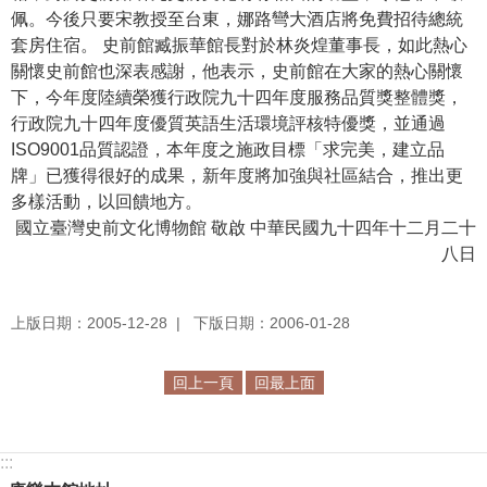
佩。今後只要宋教授至台東，娜路彎大酒店將免費招待總統
學
套房住宿。 史前館臧振華館長對於林炎煌董事長，如此熱心
習
關懷史前館也深表感謝，他表示，史前館在大家的熱心關懷
探
下，今年度陸續榮獲行政院九十四年度服務品質獎整體獎，
索
行政院九十四年度優質英語生活環境評核特優獎，並通過
ISO9001品質認證，本年度之施政目標「求完美，建立品
認
牌」已獲得很好的成果，新年度將加強與社區結合，推出更
識
多樣活動，以回饋地方。
我
國立臺灣史前文化博物館 敬啟 中華民國九十四年十二月二十
們
八日
便
民
上版日期：2005-12-28
下版日期：2006-01-28
服
務
回上一頁
回最上面
性
別
:::
平