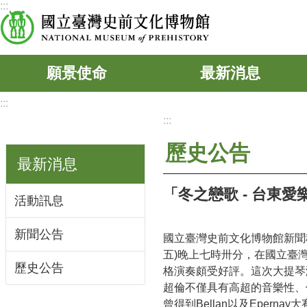
:::
跳到主要內容區塊
願景使命
最新消息
:::
:::
歷史公告
最新消息
「冬之戀歌 - 台東
活動訊息
新聞公告
國立臺灣史前文化博物館新聞稿
五)晚上七時卅分，在國立臺
歷史公告
格演奏頗受好評。這次大提琴演
超倫不僅具有高超的音樂性、
曾得到Bellan以及Eper