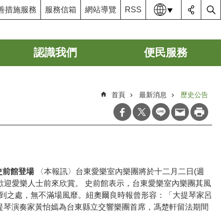
語系
善措施服務
服務信箱
網站導覽
RSS
認識我們
便民服務
首頁
最新消息
歷史公告
史前館登場
〈本報訊〉台東愛樂室內樂團將於十二月二日(週
歡迎愛樂人士前來欣賞。 史前館表示，台東愛樂室內樂團其風
，所到之處，無不滿場風靡。紐奧爾良時報曾形容：「大提琴家呂
提琴演奏家黃怡嫣為台東縣立交響樂團首席，馮楚軒留法期間