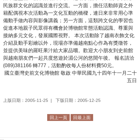
民族群文化的認識並進行交流。一方面，擔任活動師資之外
學
籍配偶視本次活動為一文化互動的橋樑，連日來非常用心準
習
備動手做內容與影像講義；另一方面，這類跨文化的學習也
探
促進本地親子民眾得有機會於博物館常態活動認識、尊重與
索
接納多元文化，發展國際視野。 本次活動除了越南衣飾文化
介紹及動手彩繪以外，現場亦準備越南點心作為有獎徵答，
認
並提供美味的羅旺果汁給大家品嚐。歡迎大小朋友到史前館
識
與越南朋友們一起共度悠遊於湄公河的悠閒午後。 報名請洽
我
(089)381166 轉777，活動酌收每人份材料費50元。
們
國立臺灣史前文化博物館 敬啟 中華民國九十四年十一月二十
五日
便
民
服
上版日期：2005-11-25
下版日期：2005-12-25
務
回上一頁
回最上面
性
別
平