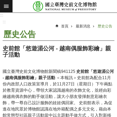
:::
跳到主要內容區塊
:::
進
階
:::
搜
首頁
最新消息
歷史公告
尋
歷史公告
願
景
史前館「悠遊湄公河 - 越南偶服飾彩繪」親
使
子活動
命
最
國立臺灣史前文化博物館新聞稿941125
史前館「悠遊湄公河
新
- 越南偶服飾彩繪」親子活動
＜本報訊＞史前館為配合11月
消
份內政部人口政策宣導月，於11月27日（星期日）下午兩點
息
於教育資源中心，帶領大家認識越南的衣飾文化，並經由彩
繪越南偶衣飾的動手做活動，讓大小朋友發揮創意彩繪衣
參
飾，帶一尊自己設計服飾的娃娃偶回家。 史前館表示，為促
觀
進在地民眾於博物館認識在地外籍配偶之多元文化，藉由本
展
館常態型社區親子活動當中以主題動手做方式，引入對新移
覽