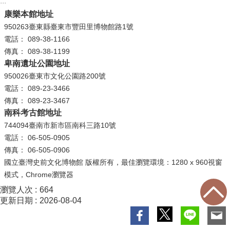
:::
等
康樂本館地址
專
950263臺東縣臺東市豐田里博物館路1號
區
電話： 089-38-1166
友
傳真： 089-38-1199
善
卑南遺址公園地址
措
950026臺東市文化公園路200號
施
電話： 089-23-3466
服
傳真： 089-23-3467
務
南科考古館地址
744094臺南市新市區南科三路10號
服
電話： 06-505-0905
務
傳真： 06-505-0906
信
國立臺灣史前文化博物館 版權所有，最佳瀏覽環境：1280 x 960視窗
箱
模式，Chrome瀏覽器
網
瀏覽人次
664
更新日期
2026-08-04
站
導
覽