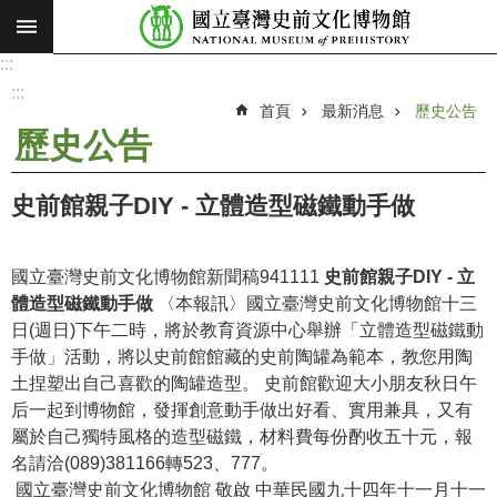
:::
跳到主要內容區塊
:::
進
階
:::
搜
首頁
最新消息
歷史公告
尋
歷史公告
願
景
史前館親子DIY - 立體造型磁鐵動手做
使
命
國立臺灣史前文化博物館新聞稿941111
史前館親子DIY - 立
最
體造型磁鐵動手做
〈本報訊〉國立臺灣史前文化博物館十三
新
日(週日)下午二時，將於教育資源中心舉辦「立體造型磁鐵動
消
手做」活動，將以史前館館藏的史前陶罐為範本，教您用陶
息
土捏塑出自己喜歡的陶罐造型。 史前館歡迎大小朋友秋日午
后一起到博物館，發揮創意動手做出好看、實用兼具，又有
參
屬於自己獨特風格的造型磁鐵，材料費每份酌收五十元，報
觀
名請洽(089)381166轉523、777。
展
國立臺灣史前文化博物館 敬啟 中華民國九十四年十一月十一
覽