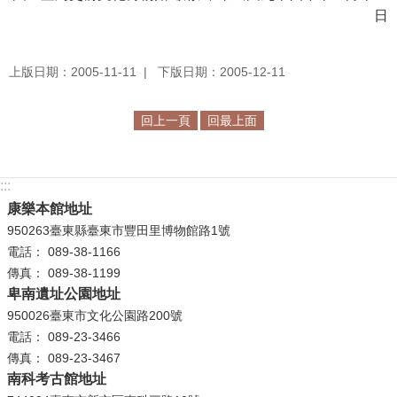
日
學
習
上版日期：2005-11-11
下版日期：2005-12-11
探
索
回上一頁
回最上面
認
識
我
:::
們
康樂本館地址
950263臺東縣臺東市豐田里博物館路1號
便
電話： 089-38-1166
民
傳真： 089-38-1199
服
卑南遺址公園地址
務
950026臺東市文化公園路200號
電話： 089-23-3466
性
傳真： 089-23-3467
別
南科考古館地址
平