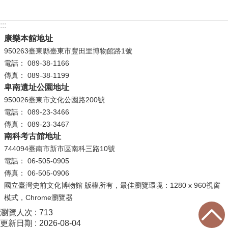
等
專
:::
區
康樂本館地址
友
950263臺東縣臺東市豐田里博物館路1號
善
電話： 089-38-1166
措
傳真： 089-38-1199
施
卑南遺址公園地址
服
950026臺東市文化公園路200號
務
電話： 089-23-3466
傳真： 089-23-3467
服
南科考古館地址
務
744094臺南市新市區南科三路10號
信
電話： 06-505-0905
箱
傳真： 06-505-0906
國立臺灣史前文化博物館 版權所有，最佳瀏覽環境：1280 x 960視窗
網
模式，Chrome瀏覽器
站
導
瀏覽人次
713
更新日期
2026-08-04
覽