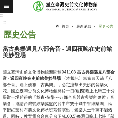
:::
跳到主要內容區塊
:::
進
階
:::
搜
首頁
最新消息
歷史公告
尋
歷史公告
願
景
當古典樂遇見八部合音 - 週四夜晚在史前館
使
美妙登場
命
最
國立臺灣史前文化博物館新聞稿941108
當古典樂遇見八部合
新
音 - 週四夜晚在史前館美妙登場
〈本報訊〉當布農天籟「八
消
部合音」遇上優雅「古典樂」，必定撞擊出美妙的音樂火
息
花。國立臺灣史前文化博物館將於十日(週四)晚上七時三十分
舉辦一場難得的「秋夜•炫樂~~八部合音與古典樂的邂逅」音
參
樂會，邀請台灣管絃樂搖籃的台中市雙十國中管絃樂團、延
觀
平鄉紅葉村布農文化傳承班蒞館演出，愛樂人士千萬不能錯
展
過。同時，教育電台台東分台(FM100.5)每週日晚上七時「敲
覽