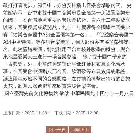
敲打打管喇叭」節目中，亦會安排播出音樂會精彩內容。 史
學
前館表示，台中市雙十國中音樂班是全省第一所設置音樂班
習
的國中，為台灣地區重要的管絃樂搖籃。自六十二年度成立
探
以來，音樂獲獎成績斐然，九十二年度獲得全國學生音樂比
索
賽「絃樂合奏國中A組全區優等第一名」、「管絃樂合奏國中
A組中區特優」等多項音樂獎項，個人部份亦有多項榮獲第一
認
名。此次蒞館表演，特地利用至台東校外教學的機會，與台
識
東地區愛樂人士進行一場音樂交流。 除了雙十國中帶來的
我
「古典樂」外，史前館另邀請延平鄉紅葉村布農文化傳承
們
班，在音樂會中演唱八部合音、飲酒歌等布農族傳統歌謠，
讓這兩種截然不同的音樂風格，在史前館撞擊出獨特的音樂
便
火花，歡迎民眾踴躍前來欣賞這場音樂盛會。
民
國立臺灣史前文化博物館 敬啟 中華民國九十四年十一月八日
服
務
上版日期：2005-11-08
下版日期：2005-12-08
性
別
回上一頁
回最上面
平