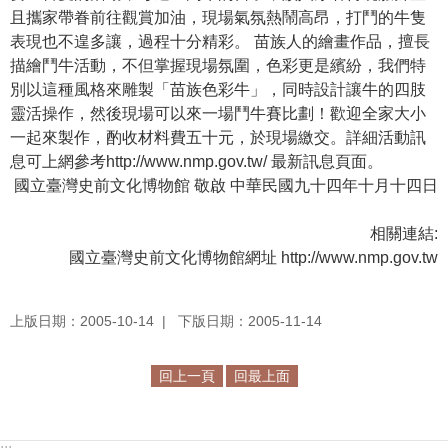
且攜家帶眷前往觀賞加油，現場氣氛熱鬧高昂，打鬥的牛隻
學
表現也不遑多讓，過程十分精彩。 苗族人的繪畫作品，擅長
習
描繪鬥牛活動，不但掌握現場氛圍，色彩更是繽紛，我們特
探
別以這種風格來雕製「苗族色彩牛」，同時設計讓牛的四肢
索
靈活操作，然後現場可以來一場鬥牛賽比劃！歡迎全家大小
一起來製作，酌收材料費五十元，於現場繳交。詳細活動訊
認
息可上網參考http://www.nmp.gov.tw/ 最新訊息頁面。
識
國立臺灣史前文化博物館 敬啟 中華民國九十四年十月十四日
我
們
相關連結:
國立臺灣史前文化博物館網址 http://www.nmp.gov.tw
便
民
服
上版日期：2005-10-14
下版日期：2005-11-14
務
回上一頁
回最上面
性
別
平