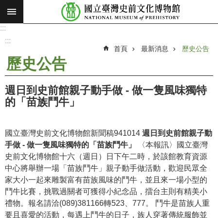
:::
跳到主要內容區塊
:::
進
階
:::
搜
首頁
最新消息
歷史公告
尋
歷史公告
願
景
週日到史前館親子動手做 - 做一隻風味獨特
使
的「苗族鬥牛」
命
最
國立臺灣史前文化博物館新聞稿941014
週日到史前館親子動
新
手做 - 做一隻風味獨特的「苗族鬥牛」
〈本報訊〉國立臺灣
消
史前文化博物館十六（週日）日下午二時，於該館教育資源
息
中心將舉辦一場「苗族鬥牛」親子動手做活動，歡迎民眾全
家大小一起來雕製富有苗族風味的鬥牛，並且來一場小型的
參
鬥牛比賽，挑戰過關者可獲得小紀念品，擂台主則有精美小
觀
禮物。報名請洽(089)381166轉523、777。 鬥牛是苗族人重
展
要且喜愛的活動，每遇上鬥牛的日子，族人穿著傳統服飾並
覽