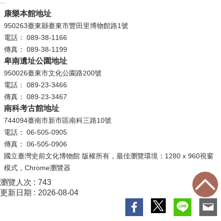
:::
等
康樂本館地址
專
950263臺東縣臺東市豐田里博物館路1號
區
電話： 089-38-1166
友
傳真： 089-38-1199
善
卑南遺址公園地址
措
950026臺東市文化公園路200號
施
電話： 089-23-3466
服
傳真： 089-23-3467
務
南科考古館地址
744094臺南市新市區南科三路10號
服
電話： 06-505-0905
務
傳真： 06-505-0906
信
國立臺灣史前文化博物館 版權所有，最佳瀏覽環境：1280 x 960視窗
箱
模式，Chrome瀏覽器
網
瀏覽人次
743
更新日期
2026-08-04
站
導
覽