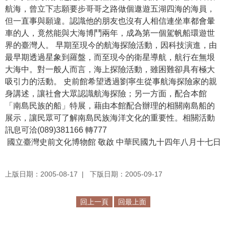
航海，曾立下志願要步哥哥之路做個遨遊五湖四海的海員，
學
但一直事與願違。認識他的朋友也沒有人相信連坐車都會暈
習
車的人，竟然能與大海博鬥兩年，成為第一個駕帆船環遊世
探
界的臺灣人。 早期至現今的航海探險活動，因科技演進，由
索
最早期透過星象到羅盤，而至現今的衛星導航，航行在無垠
大海中。對一般人而言，海上探險活動，雖困難卻具有極大
認
吸引力的活動。 史前館希望透過劉寧生從事航海探險家的親
識
身講述，讓社會大眾認識航海探險；另一方面，配合本館
我
「南島民族的船」特展，藉由本館配合辦理的相關南島船的
們
展示，讓民眾可了解南島民族海洋文化的重要性。相關活動
訊息可洽(089)381166 轉777
便
國立臺灣史前文化博物館 敬啟 中華民國九十四年八月十七日
民
服
務
上版日期：2005-08-17
下版日期：2005-09-17
性
回上一頁
回最上面
別
平