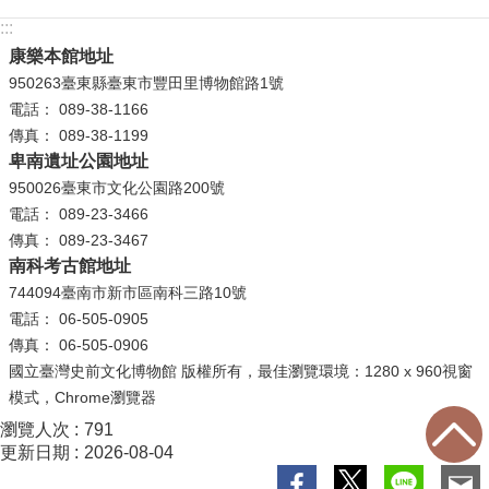
等
:::
專
康樂本館地址
區
950263臺東縣臺東市豐田里博物館路1號
友
電話： 089-38-1166
善
傳真： 089-38-1199
措
卑南遺址公園地址
施
950026臺東市文化公園路200號
服
電話： 089-23-3466
務
傳真： 089-23-3467
南科考古館地址
服
744094臺南市新市區南科三路10號
務
電話： 06-505-0905
信
傳真： 06-505-0906
箱
國立臺灣史前文化博物館 版權所有，最佳瀏覽環境：1280 x 960視窗
模式，Chrome瀏覽器
網
站
瀏覽人次
791
更新日期
2026-08-04
導
覽