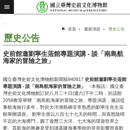
:::
跳到主要內容區塊
:::
進
階
:::
搜
首頁
最新消息
歷史公告
尋
歷史公告
願
景
史前館邀劉寧生蒞館專題演講 - 談「南島航
使
海家的冒險之旅」
命
最
國立臺灣史前文化博物館新聞稿940817
史前館邀劉寧生蒞館
新
專題演講 - 談「南島航海家的冒險之旅」
〈本報訊〉國立臺
消
灣史前文化博物館訂於八月二十日(週六)下午二時，於該館
息
2058教室舉辦「南島航海家的冒險之旅」專題演講，邀請從
事航海旅行多年，對於大洋洲島嶼非常熟悉的劉寧生先生蒞
參
館舉辦講座。 劉寧生曾以八百七十七天的時間，與喜怒陰晴
觀
不定的大海搏鬥，圓了遊歷三大洋、七大海的環遊世界之
展
夢。其航海的興趣是受到讀基隆海事學校的哥哥影響而喜歡
覽