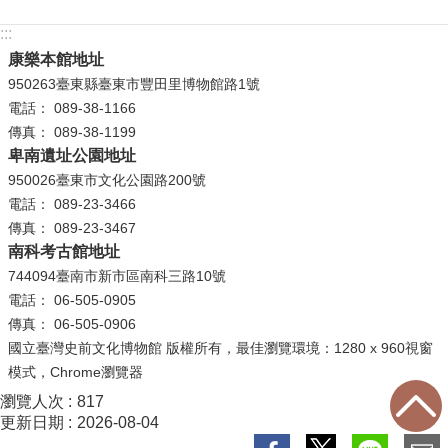
:::
R
S
康樂本館地址
S
950263臺東縣臺東市豐田里博物館路1號
電話： 089-38-1166
網
傳真： 089-38-1199
站
卑南遺址公園地址
資
950026臺東市文化公園路200號
料
電話： 089-23-3466
開
傳真： 089-23-3467
放
南科考古館地址
宣
744094臺南市新市區南科三路10號
告
電話： 06-505-0905
傳真： 06-505-0906
隱
國立臺灣史前文化博物館 版權所有，最佳瀏覽環境：1280 x 960視窗
私
模式，Chrome瀏覽器
權
瀏覽人次
817
保
更新日期
2026-08-04
護