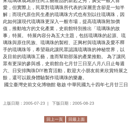
來琉璃珠成為原住民工藝產品的新起之秀，廣受一般人喜
等
愛，但實際上，民眾對琉璃珠所代表的深層意含卻是一知半
專
解；而現代原住民生產的琉璃珠方式也有別以往琉璃珠，因
區
此如何讓現代琉璃珠更深入一般市場，提高琉璃珠附加價
友
值，推動地方的文化產業，史前館特別推出「琉璃珠的故
善
事」特展。 特展內容分為五大主題，包括琉璃珠的起源、琉
措
璃珠與原住民族、琉璃珠的製程、正興村與琉璃珠及愛不釋
施
手的琉璃珠等，希望藉此讓民眾認識琉璃珠的神秘世界，以
服
及目前的琉璃珠工藝，進而幫助部落的產業推動。 為了讓民
務
眾有更深的參與感，史前館自七月廿三日至八月八日止每週
六、日安排陶珠DIY教育活動，歡迎大小朋友前來欣賞特展之
服
餘，還可以親身體驗製作琉璃珠的樂趣。
務
國立臺灣史前文化博物館 敬啟 中華民國九十四年七月廿三日
信
箱
上版日期：2005-07-23
下版日期：2005-08-23
網
站
回上一頁
回最上面
導
覽