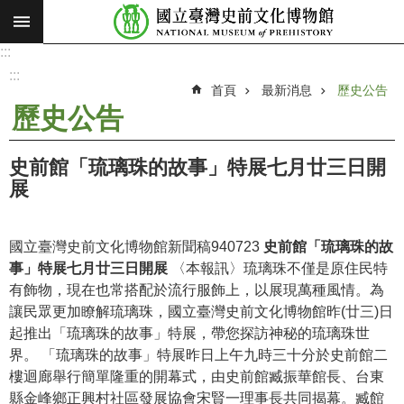
:::
跳到主要內容區塊
:::
進
階
:::
搜
首頁
最新消息
歷史公告
尋
歷史公告
願
景
史前館「琉璃珠的故事」特展七月廿三日開
使
展
命
最
國立臺灣史前文化博物館新聞稿940723
史前館「琉璃珠的故
新
事」特展七月廿三日開展
〈本報訊〉琉璃珠不僅是原住民特
消
有飾物，現在也常搭配於流行服飾上，以展現萬種風情。為
息
讓民眾更加瞭解琉璃珠，國立臺灣史前文化博物館昨(廿三)日
起推出「琉璃珠的故事」特展，帶您探訪神秘的琉璃珠世
參
界。 「琉璃珠的故事」特展昨日上午九時三十分於史前館二
觀
樓迴廊舉行簡單隆重的開幕式，由史前館臧振華館長、台東
展
縣金峰鄉正興村社區發展協會宋賢一理事長共同揭幕。臧館
覽