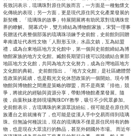
長致詞表示，琉璃珠對原住民族而言，一方面是一種勉懷文
學
化傳統的表現；另一方面，更是現代原住民文化產業發展的
習
新契機，「琉璃珠的故事」特展開展將有助民眾對琉璃珠世
探
界的瞭解。 開幕式中，雙方締結為博物館家族，宋賢一理事
索
長贈送代表整個部落的琉璃珠項鍊予史前館，史前館則回贈
卑南遺址代表性文物「人獸形玉玦」水晶文鎮，互為結盟
認
禮，成為台東地區地方文化館中，第一個與史前館締結為博
識
物館家族的地方文化館。臧館長期望日後可以陸續結合東部
我
地區地方文化館，共同為地方文化努力，成為台灣地區地方
們
文化館的典範。 史前館指出，「地方文化館」是社區總體營
造政策的延續，也是觀光文化休憩政策的一個開始。現今博
便
物館與博物館之間應是策略的聯盟，而不是商業「排他」競
民
爭，將彼此的經驗與資源分享，帶動博物館產業發展。隨
服
後，由葉秋妹老師現場陶珠DIY教學，吸引不少民眾參加。
務
史前館表示，古琉璃珠的來源眾說紛紜，很可能是在原住民
族遷台之前就擁有了，也可能是從漢人手中交易而得到琉璃
性
珠。但無論何種說法，現在的琉璃珠不僅是原住民特有的飾
別
物，也是現在大眾流行的飾品，甚至外銷國外市場。 而近年
平