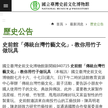
:::
跳到主要內容區塊
:::
進
階
:::
搜
首頁
最新消息
歷史公告
尋
歷史公告
願
景
史前館「傳統台灣竹藝文化」- 教你用竹子
使
做玩具
命
最
國立臺灣史前文化博物館新聞稿940715
史前館「傳統台灣竹
新
藝文化」- 教你用竹子做玩具
〈本報訊〉國立臺灣史前文化
消
博物館七月十六、十七日(週六、日)下午二時於該館教育資源
息
中心舉辦「傳統台灣竹藝文化」親子活動，要告訴小朋友中
國人使用竹子的文化、典故與傳說。此外，還要教大家製作
參
流星槌、竹片槍、竹智慧、甩甩頭四種好玩又富益智性的竹
觀
製童玩。 史前館邀請來自南投竹山的工藝技師－陳高明老
展
師，陳老師致力研究竹藝技術，並通過國際合作發展委員會
覽