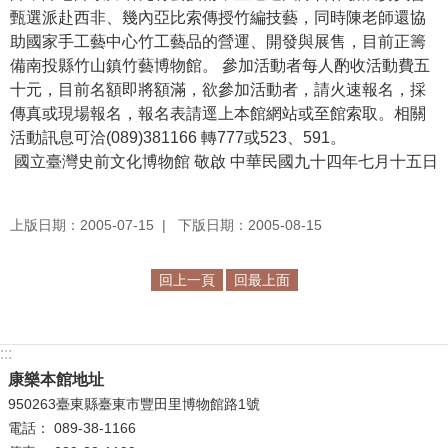
甄選派赴西非、幾內亞比索傳授竹編技藝，同時陳老師還協
學
助國家手工藝中心竹工藝品的營運、開發與展售，目前正籌
習
備南投縣竹山鎮竹藝博物館。 參加活動者每人酌收活動費五
探
十元，目前名額即將額滿，欲參加活動者，請火速報名，採
索
傳真或現場報名，報名表請逕上本館網站或至館索取。相關
活動訊息可洽(089)381166 轉777或523、591。
認
國立臺灣史前文化博物館 敬啟 中華民國九十四年七月十五日
識
我
們
上版日期：2005-07-15
下版日期：2005-08-15
便
回上一頁
回最上面
民
服
務
:::
康樂本館地址
性
950263臺東縣臺東市豐田里博物館路1號
別
電話： 089-38-1166
平