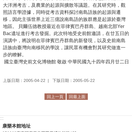
大洋洲考古，及農業的起源與擴散等議題。在其研究時，觀
學
照語言學證據，同時從考古資料探討南島語族的起源與遷
習
移，因此主張世界上近三億說南島語的族群應是起源於臺灣
探
地區。 貝爾伍德教授最近在菲律賓巴丹群島、越南北部Yer
索
Bac遺址進行考古發掘。此次特地受史前館邀請，在廿五日的
演講中，將說明在菲律賓巴丹群島的新發現，以及史前南島
認
語族由臺灣向南移民的學說，讓民眾有機會對其研究做進一
識
步的瞭解。
我
國立臺灣史前文化博物館 敬啟 中華民國九十四年四月廿二日
們
便
上版日期：2005-04-22
下版日期：2005-05-22
民
服
回上一頁
回最上面
務
性
:::
別
康樂本館地址
平