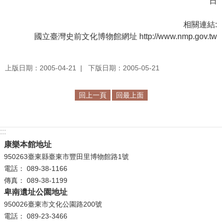
日
等
專
相關連結:
區
國立臺灣史前文化博物館網址 http://www.nmp.gov.tw
友
善
上版日期：2005-04-21
下版日期：2005-05-21
措
施
服
回上一頁
回最上面
務
服
:::
務
康樂本館地址
信
950263臺東縣臺東市豐田里博物館路1號
箱
電話： 089-38-1166
傳真： 089-38-1199
網
卑南遺址公園地址
站
950026臺東市文化公園路200號
導
電話： 089-23-3466
覽