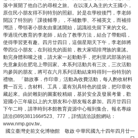
落中展開了他自己的尋根之旅。 在以漢人為主的大王國小，
學
原住民小朋友得不到特別的照顧。於是在學校後門，李老師
習
開設了特別的「課後輔導」，不補數學、不補英文，而補排
探
灣語，帶領著小朋友由童謠開始，認識祖先留下來的文化。
索
學過現代教育的李老師，結合了教學方法，結合了帶動唱，
使得學習更有趣。四月廿四日，這個星期天下午，李老師將
認
帶四位小朋友，在到祖先的面前，教大家唱排灣族的童謠。
識
動完身體和嘴之後，請大家一起動動手，把利里武部落的祖
我
先意象刻在肥皂上帶回家。本系列活動共有三次，三次活動
們
均參與的朋友，將可在六月系列活動結束時得到一份特別的
禮物。 「聽故事．作印章」活動為收費活動，每人酌收材料
便
費一百元，含材料、工具，還有別具特色的提袋，把印章收
民
藏起來。由於雕刻的圖案較精細，基於安全及發展考量，歡
服
迎國小三年級以上的大朋友和小朋友報名參加。四月廿四日
務
下午二時，請準時到本館教育資源中心報到集合。報名專線
請洽(089)381166#523、777 ，詳情請洽該館網站：
性
www.nmp.gov.tw。
別
國立臺灣史前文化博物館 敬啟 中華民國九十四年四月廿一
平