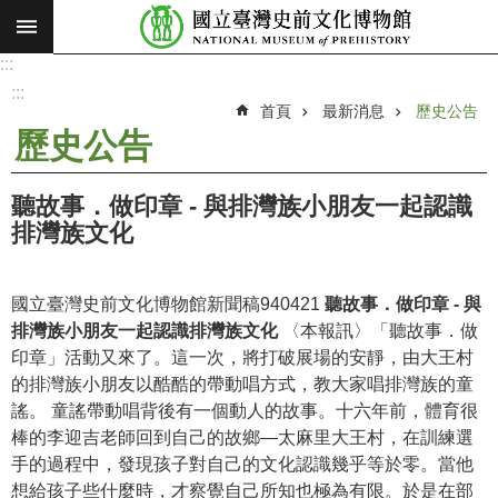
:::
跳到主要內容區塊
:::
進
階
:::
搜
首頁
最新消息
歷史公告
尋
歷史公告
願
景
聽故事．做印章 - 與排灣族小朋友一起認識
使
排灣族文化
命
最
國立臺灣史前文化博物館新聞稿940421
聽故事．做印章 - 與
新
排灣族小朋友一起認識排灣族文化
〈本報訊〉「聽故事．做
消
印章」活動又來了。這一次，將打破展場的安靜，由大王村
息
的排灣族小朋友以酷酷的帶動唱方式，教大家唱排灣族的童
謠。 童謠帶動唱背後有一個動人的故事。十六年前，體育很
參
棒的李迎吉老師回到自己的故鄉—太麻里大王村，在訓練選
觀
手的過程中，發現孩子對自己的文化認識幾乎等於零。當他
展
想給孩子些什麼時，才察覺自己所知也極為有限。於是在部
覽