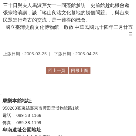
三十日與夫人馬淑芹女士一同蒞館參訪，史前館趁此機會邀
學
張宗培演講，談「瑤山良渚文化墓地的幾個問題」，與台東
習
民眾進行考古的交流，是一難得的機會。
探
國立臺灣史前文化博物館 敬啟 中華民國九十四年三月廿五
索
日
認
識
上版日期：2005-03-25
下版日期：2005-04-25
我
們
回上一頁
回最上面
便
民
:::
服
康樂本館地址
務
950263臺東縣臺東市豐田里博物館路1號
電話： 089-38-1166
性
傳真： 089-38-1199
別
卑南遺址公園地址
平