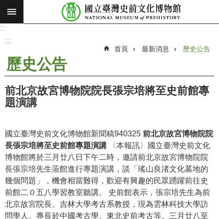
:::
跳到主要內容區塊
:::
進
階
:::
搜
首頁
最新消息
歷史公告
尋
歷史公告
願
景
前北京故宮博物院院長張宗培將至史前館專
使
題演講
命
最
國立臺灣史前文化博物館新聞稿940325
前北京故宮博物院院
新
長張宗培將至史前館專題演講
〈本報訊〉國立臺灣史前文化
消
博物館將於三月廿八日下午二時，邀請前北京故宮博物院院
息
長張宗培先生蒞館進行專題演講，談「瑤山良渚文化墓地的
幾個問題」，機會相當難得，歡迎有興趣的民眾踴躍前往史
參
前館二０五八學習教室聽講。 史前館表示，張宗培先生為前
觀
北京故宮院長、吉林大學考古系教授，現為雲林科技大學訪
展
問學人。專長於中國考古學、東北史前考古等。三月廿八至
覽