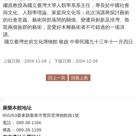
繼昌教授為國立臺灣大學人類學系系主任，專長於中國社會
學
與文化、人類學理論、家庭與文化等；此次演講將探討藝術
習
的社會意義、藝術與部落間的關係、變遷與創新及排灣、魯
探
凱兩個族群的藝術，是愛好木雕藝術者不可錯過的一場演
索
講。
國立臺灣史前文化博物館 敬啟 中華民國九十三年十一月四日
認
識
我
上版日期：2004-11-04
下版日期：2004-12-04
們
回上一頁
回最上面
便
民
服
:::
務
康樂本館地址
950263臺東縣臺東市豐田里博物館路1號
性
電話： 089-38-1166
別
傳真： 089-38-1199
平