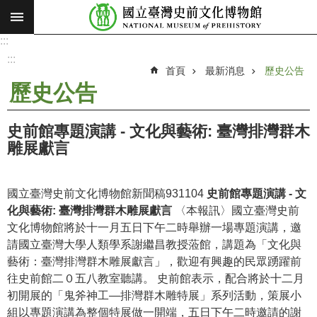
:::
跳到主要內容區塊
:::
進
階
:::
搜
首頁
最新消息
歷史公告
尋
歷史公告
願
景
史前館專題演講 - 文化與藝術: 臺灣排灣群木
使
雕展獻言
命
最
國立臺灣史前文化博物館新聞稿931104
史前館專題演講 - 文
新
化與藝術: 臺灣排灣群木雕展獻言
〈本報訊〉國立臺灣史前
消
文化博物館將於十一月五日下午二時舉辦一場專題演講，邀
息
請國立臺灣大學人類學系謝繼昌教授蒞館，講題為「文化與
藝術：臺灣排灣群木雕展獻言」，歡迎有興趣的民眾踴躍前
參
往史前館二０五八教室聽講。 史前館表示，配合將於十二月
觀
初開展的「鬼斧神工—排灣群木雕特展」系列活動，策展小
展
組以專題演講為整個特展做一開端，五日下午二時邀請的謝
覽