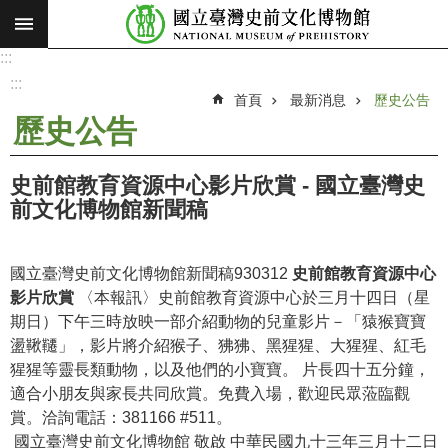
:::
跳到主要內容區塊
:::
進
階
:::
搜
首頁
最新消息
歷史公告
尋
歷史公告
願
景
史前館教育資源中心影片欣賞 - 國立臺灣史
使
前文化博物館新聞稿
命
最
國立臺灣史前文化博物館新聞稿930312
史前館教育資源中心
新
影片欣賞
〈本報訊〉史前館教育資源中心於三月十四日（星
消
期日）下午三時放映一部介紹動物的兒童影片－「猿猴寶寶
息
盪鞦韆」，影片將介紹猴子、狒狒、黑猩猩、大猩猩、紅毛
猩猩等靈長類動物，以及他們的小寶寶。 片長四十五分鐘，
參
適合小朋友與家長共同欣賞。免費入場，歡迎民眾蒞臨觀
觀
賞。洽詢電話：381166 #511。
展
國立臺灣史前文化博物館 敬啟 中華民國九十三年三月十二日
覽