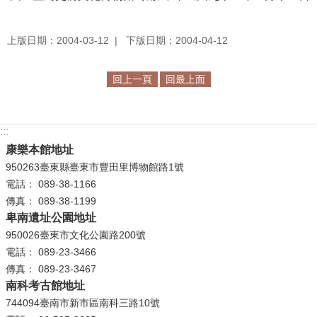
學
上版日期：2004-03-12
下版日期：2004-04-12
習
探
索
回上一頁
回最上面
認
識
:::
我
康樂本館地址
們
950263臺東縣臺東市豐田里博物館路1號
電話： 089-38-1166
便
傳真： 089-38-1199
民
卑南遺址公園地址
服
950026臺東市文化公園路200號
務
電話： 089-23-3466
傳真： 089-23-3467
性
南科考古館地址
別
744094臺南市新市區南科三路10號
平