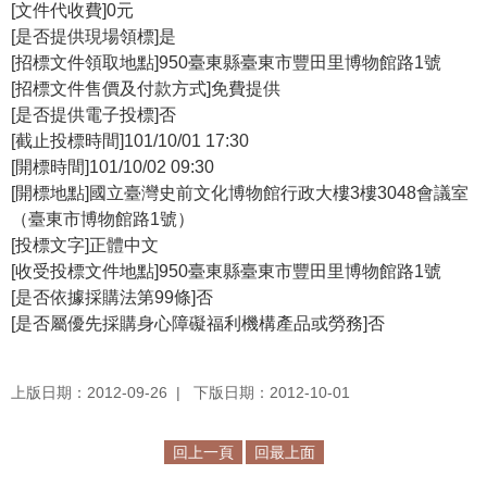
[文件代收費]0元
[是否提供現場領標]是
R
[招標文件領取地點]950臺東縣臺東市豐田里博物館路1號
S
[招標文件售價及付款方式]免費提供
S
[是否提供電子投標]否
[截止投標時間]101/10/01 17:30
網
[開標時間]101/10/02 09:30
站
[開標地點]國立臺灣史前文化博物館行政大樓3樓3048會議室
資
（臺東市博物館路1號）
料
[投標文字]正體中文
開
[收受投標文件地點]950臺東縣臺東市豐田里博物館路1號
放
[是否依據採購法第99條]否
宣
[是否屬優先採購身心障礙福利機構產品或勞務]否
告
隱
上版日期：2012-09-26
下版日期：2012-10-01
私
權
保
回上一頁
回最上面
護