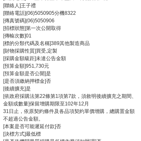
[聯絡人]王子禮
學
[聯絡電話](06)5050905分機8322
習
[傳真號碼](06)5050906
探
[招標狀態]第一次公開取得
索
[傳輸次數]01
[標的分類代碼及名稱]389其他製造商品
認
[財物採購性質]買受,定製
識
[採購金額級距]未達公告金額
我
[預算金額]951,730元
們
[預算金額是否公開]是
[是否須繳納押標金]否
便
[後續擴充]是
民
[依政府採購法第22條第1項第7款，須敘明後續擴充之期間、
服
金額或數量]保留增購期限至102年12月
務
31日止，依原契約條件及各品項契約單價增購，總購置金額
不超過公告金額。
性
[本案是否可能遲延付款]否
別
[決標方式]最低標
平