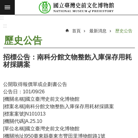
:::
跳到主要內容區塊
:::
進
階
:::
搜
首頁
最新消息
歷史公告
尋
歷史公告
願
景
招標公告：南科分館文物整飭入庫保存用耗
使
材採購案
命
最
公開取得報價單或企劃書公告
新
公告日：101/09/26
消
[機關名稱]國立臺灣史前文化博物館
息
[標案名稱]南科分館文物整飭入庫保存用耗材採購案
[標案案號]N101013
參
[機關代碼]A.25.10
觀
[單位名稱]國立臺灣史前文化博物館
展
[機關地址]950臺東縣臺東市豐田里博物館路1號
覽