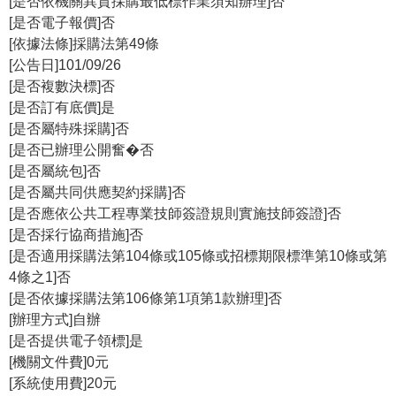
[是否依機關異質採購最低標作業須知辦理]否
等
[是否電子報價]否
專
[依據法條]採購法第49條
區
[公告日]101/09/26
友
[是否複數決標]否
善
[是否訂有底價]是
措
[是否屬特殊採購]否
施
[是否已辦理公開奮�否
服
[是否屬統包]否
務
[是否屬共同供應契約採購]否
[是否應依公共工程專業技師簽證規則實施技師簽證]否
服
[是否採行協商措施]否
務
[是否適用採購法第104條或105條或招標期限標準第10條或第
信
4條之1]否
箱
[是否依據採購法第106條第1項第1款辦理]否
[辦理方式]自辦
網
[是否提供電子領標]是
站
[機關文件費]0元
導
[系統使用費]20元
覽