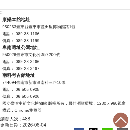
政
策
:::
康樂本館地址
資
950263臺東縣臺東市豐田里博物館路1號
訊
電話： 089-38-1166
安
傳真： 089-38-1199
全
卑南遺址公園地址
宣
950026臺東市文化公園路200號
告
電話： 089-23-3466
傳真： 089-23-3467
為
南科考古館地址
民
744094臺南市新市區南科三路10號
服
電話： 06-505-0905
務
傳真： 06-505-0906
白
國立臺灣史前文化博物館 版權所有，最佳瀏覽環境：1280 x 960視窗
皮
模式，Chrome瀏覽器
書
瀏覽人次
488
政
更新日期
2026-08-04
府