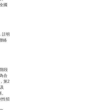
全國
，註明
聯絡
1階段
為合
，第2
條及
商。
制性招