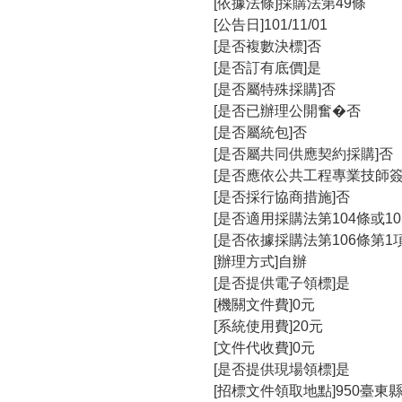
[依據法條]採購法第49條
[公告日]101/11/01
[是否複數決標]否
[是否訂有底價]是
[是否屬特殊採購]否
[是否已辦理公開奮�否
[是否屬統包]否
[是否屬共同供應契約採購]否
[是否應依公共工程專業技師
[是否採行協商措施]否
[是否適用採購法第104條或1
[是否依據採購法第106條第1
[辦理方式]自辦
[是否提供電子領標]是
[機關文件費]0元
[系統使用費]20元
[文件代收費]0元
[是否提供現場領標]是
[招標文件領取地點]950臺