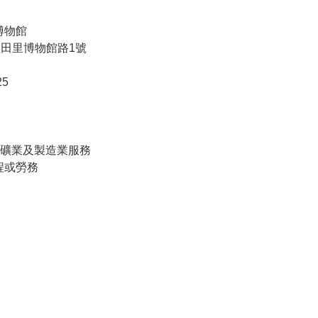
博物館
豐田里博物館路1號
25
, 礦業及製造業服務
程或勞務