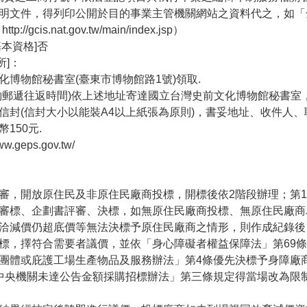
明文件，得列印公開於目的事業主管機關網站之資料代之，如「
：
http://gcis.nat.gov.tw/main/index.jsp
）
本資格]否
所]：
博物館秘書室(臺東市博物館路1號)領取.
酌郵遞往返時間)依上述地址寄達國立台灣史前文化博物館秘書室
信封(信封大小以能裝A4以上紙張為原則)，書妥地址、收件人、
150元.
www.geps.gov.tw/
審，開放原住民及非原住民廠商投標，開標後依2階段辦理；第
審標、企劃書評審、決標，如無原住民廠商投標、無原住民廠商
洽減價仍超底價等無法決標予原住民廠商之情形，則作成紀錄後
標，擇符合需要者議價，並依「身心障礙者權益保障法」第69
團體或庇護工場生產物品及服務辦法」第4條優先決標予身障廠
中央機關未達公告金額採購招標辦法」第三條規定得當場改為限