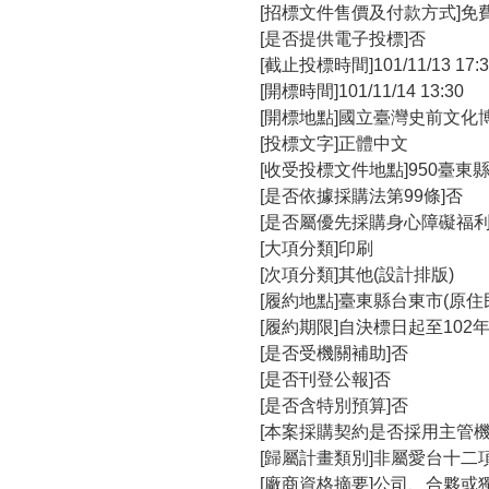
[招標文件售價及付款方式]免
[是否提供電子投標]否
[截止投標時間]101/11/13 17:3
[開標時間]101/11/14 13:30
[開標地點]國立臺灣史前文化
[投標文字]正體中文
[收受投標文件地點]950臺
[是否依據採購法第99條]否
[是否屬優先採購身心障礙福利
[大項分類]印刷
[次項分類]其他(設計排版)
[履約地點]臺東縣台東市(原住
[履約期限]自決標日起至102
[是否受機關補助]否
[是否刊登公報]否
[是否含特別預算]否
[本案採購契約是否採用主管機
[歸屬計畫類別]非屬愛台十二
[廠商資格摘要]公司、合夥