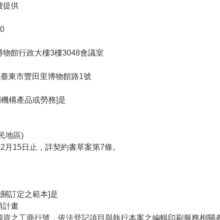
費提供
0
博物館行政大樓3樓3048會議室
東縣臺東市豐田里博物館路1號
機構產品或勞務]是
民地區)
年2月15日止，詳契約書草案第7條。
關訂定之範本]是
項計畫
或獨資之工商行號，依法登記項目與執行本案之編輯印刷服務相關