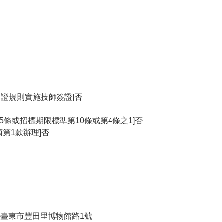
簽證規則實施技師簽證]否
05條或招標期限標準第10條或第4條之1]否
項第1款辦理]否
東縣臺東市豐田里博物館路1號