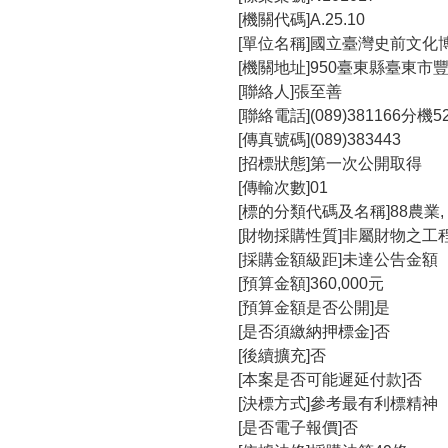
[機關代碼]A.25.10
[單位名稱]國立臺灣史前文化
[機關地址]950臺東縣臺東市
[聯絡人]張至善
[聯絡電話](089)381166分機5
[傳真號碼](089)383443
[招標狀態]第一次公開取得
[傳輸次數]01
[標的分類代碼及名稱]88農業
[財物採購性質]非屬財物之工
[採購金額級距]未達公告金額
[預算金額]360,000元
[預算金額是否公開]是
[是否須繳納押標金]否
[後續擴充]否
[本案是否可能遲延付款]否
[決標方式]參考最有利標精神
[是否電子報價]否