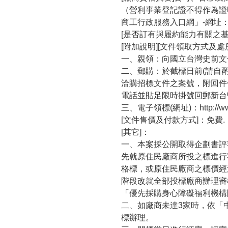
（營利事業登記證不得作為證
商工行政服務入口網」-網址
[是否訂有與履約能力有關之基
[附加說明][文件領取方式及處
一、親領：向國立台灣史前文化
二、郵購：於截標日前(請自
洽購招標文件之案號，附回件
電話並貼足限時掛號回郵新台幣
三、電子領標(網址)：
http://
[文件售價及付款方式]：免費.
[其它]：
一、本案採公開取得企劃書評
先就原住民廠商所投之標進行
格標，或原住民廠商之標價經
階段改就全部投標廠商辦理審
「優先採購身心障礙福利機構
二、如廠商未達3家時，依「
標辦理。