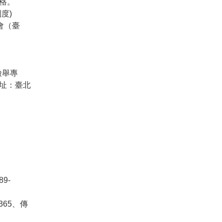
格。
度)
會（臺
檢舉專
地址：臺北
9-
365、傳