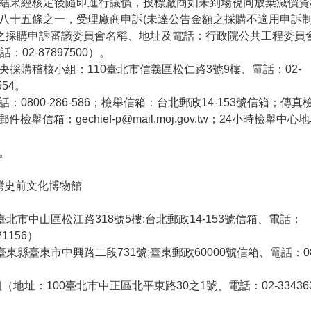
結果經核定後隨即進行議價，投標廠商如未到場視同放棄減價資
八十五條之一，受理廠商申訴(未達公告金額之採購不適用申訴制
)之採購申訴審議委員會名稱、地址及電話：行政院公共工程委員
02-87897500）。
採購稽核小組：110臺北市信義區松仁路3號9樓、電話：02-
554。
0800-286-586；檢舉信箱：台北郵政14-153號信箱；傳真
電子郵件檢舉信箱：
gechief-p@mail.moj.gov.tw
；24小時檢舉中心
。
灣史前文化博物館
北市中山區松江路318號5樓;台北郵政14-153號信箱、電話：
21156）
東縣臺東市中興路二段731號;臺東郵政60000號信箱、電話：08
地址：100臺北市中正區北平東路30之1號、電話：02-33436