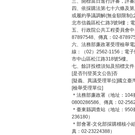
三、開標當日進行評審，評審
四、依採購法第七十六條及第
或履約爭議調解(無金額限制
北市信義區松仁路3號9樓；電話：
五、行政院公共工程委員會中央
87897548、傳真：02-87897
六、法務部廉政署受理檢舉電話：
線：（02）2562-1156；
市中山區松江路318號5樓。
七、餘詳投標須知及招標文件
[是否刊登英文公告]否
[疑義、異議受理單位]國立臺
[檢舉受理單位]
＊法務部廉政署（地址：104臺
0800286586、傳真：02-256
＊臺東縣調查站（地址：950臺
236180）
＊部會署-文化部採購稽核小組（
真：02-23224388）