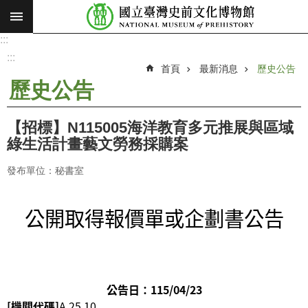
:::
跳到主要內容區塊
:::
進
階
:::
搜
首頁
最新消息
歷史公告
尋
歷史公告
願
景
【招標】N115005海洋教育多元推展與區域
使
綠生活計畫藝文勞務採購案
命
發布單位：秘書室
最
新
公開取得報價單或企劃書公告
消
息
參
觀
公告日：115/04/23
展
[機關代碼]
A.25.10
覽