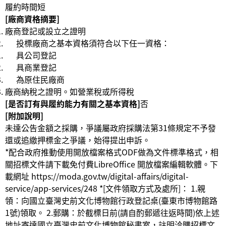
履約時間短
[廠商資格摘要]
廠商登記或設立之證明
投標廠商之基本資格須符合以下任一資格：
具公司登記
具商業登記
為原住民廠商
廠商納稅之證明。如營業稅或所得稅
[是否訂有與履約能力有關之基本資格]
否
[附加說明]
未達公告金額之採購，爭議屬政府採購法第31條規定不予發
還或追繳押標金之爭議，始得提出申訴。
*配合政府推動使用開放檔案格式ODF做為文件標準格式，相
關招標文件請下載免付費LibreOffice 開放檔案編輯軟體。下
載網址 https://moda.gov.tw/digital-affairs/digital-
service/app-services/248 *[文件領取方式及處所]： 1.親
領：向國立臺灣史前文化博物館行政登記桌(臺東市博物館路
1號)領取。 2.郵購：於截標日前(請自酌郵遞往返時間)依上述
地址寄達國立臺灣史前文化博物館秘書室，註明洽購招標文