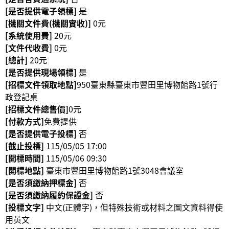
政
[是否提供電子領標]
是
策
[機關文件費(機關實收)]
0元
[系統使用費]
20元
資
[文件代收費]
0元
訊
[總計]
20元
安
[是否提供現場領標]
是
全
[招標文件領取地點]
950臺東縣臺東市豐田里博物館路1號行
宣
政登記桌
告
[招標文件總售價]
0元
[付款方式]
免費提供
為
[是否提供電子投標]
否
民
[截止投標]
115/05/05 17:00
服
[開標時間]
115/05/06 09:30
務
[開標地點]
臺東市豐田里博物館路1號3048會議室
白
[是否須繳納押標金]
否
皮
[是否須繳納履約保證金]
否
書
[投標文字]
中文(正體字)，但特殊技術或材料之圖文資料得使
政
用英文
府