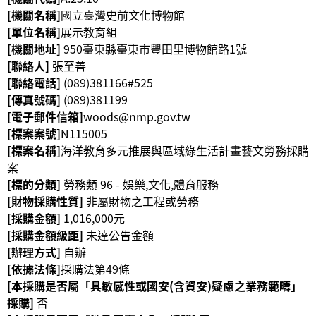
[機關名稱]
國立臺灣史前文化博物館
學
[單位名稱]
展示教育組
習
[機關地址]
950臺東縣臺東市豐田里博物館路1號
探
[聯絡人]
張至善
索
[聯絡電話]
(089)381166#525
[傳真號碼]
(089)381199
認
[電子郵件信箱]
woods@nmp.gov.tw
識
[標案案號]
N115005
我
[標案名稱]
海洋教育多元推展與區域綠生活計畫藝文勞務採購
們
案
[標的分類]
勞務類 96 - 娛樂,文化,體育服務
便
[財物採購性質]
非屬財物之工程或勞務
民
[採購金額]
1,016,000元
服
[採購金額級距]
未達公告金額
務
[辦理方式]
自辦
[依據法條]
採購法第49條
性
[本採購是否屬「具敏感性或國安(含資安)疑慮之業務範疇」
別
採購]
否
平