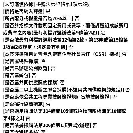
[未訂底價依據]
採購法第47條第1項第2款
[價格是否納入評選]
是
R
[所占配分或權重是否為20%以上]
否
S
[是否於招標文件載明固定費用或費率，而僅評選組成該費用
S
或費率之內容(最有利標評選辦法第9條第2項)]
是
[是否依最有利標評選辦法第12條第2款、第13條或第15條第
網
1項第2款規定，決定最有利標]
否
站
[本案評選項目是否包含廠商企業社會責任（CSR）指標]
否
資
[是否屬特殊採購]
否
料
[是否已辦理公開閱覽]
否
開
[是否屬統包]
否
放
[是否屬共同供應契約採購]
否
宣
[是否屬二以上機關之聯合採購(不適用共同供應契約規定)]
否
告
[是否應依公共工程專業技師簽證規則實施技師簽證]
否
隱
[是否採行協商措施]
否
私
[是否適用採購法第104條或105條或招標期限標準第10條或
權
第4條之1]
否
保
[是否依據採購法第106條第1項第1款辦理]
否
護
[是否含資通系統]
否