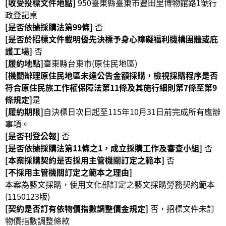
[收受投標文件地點]
950臺東縣臺東市豐田里博物館路1號行
公
政登記桌
開
[是否依據採購法第99條]
否
資
[是否於招標文件載明優先決標予身心障礙福利機構團體或庇
訊
護工場]
否
[履約地點]
臺東縣台東市(原住民地區)
語系
[機關辦理原住民地區未達公告金額採購，檢視採購程序是否
符合原住民族工作權保障法第11條及其施行細則第7條至第9
條規定]
是
[履約期限]
自決標日次日起至115年10月31日前完成所有應辦
事項。
[是否刊登公報]
否
[是否依據採購法第11條之1，成立採購工作及審查小組]
否
[本案採購契約是否採用主管機關訂定之範本]
否
[不採用主管機關訂定之範本之理由]
本案為藝文採購，使用文化部訂定之藝文採購勞務契約範本
(1150123版)
[契約是否訂有依物價指數調整價金規定]
否，招標文件未訂
物價指數調整條款