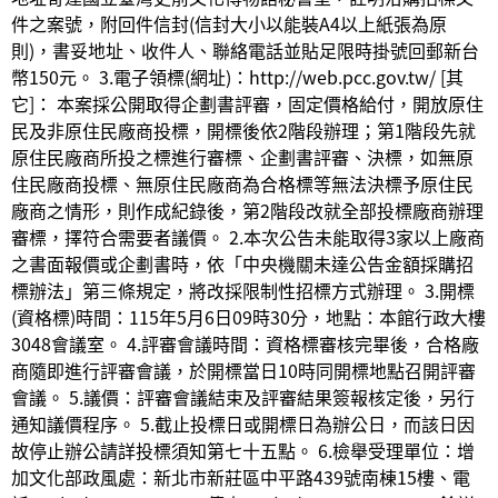
件之案號，附回件信封(信封大小以能裝A4以上紙張為原
則)，書妥地址、收件人、聯絡電話並貼足限時掛號回郵新台
幣150元。 3.電子領標(網址)：http://web.pcc.gov.tw/ [其
它]： 本案採公開取得企劃書評審，固定價格給付，開放原住
民及非原住民廠商投標，開標後依2階段辦理；第1階段先就
原住民廠商所投之標進行審標、企劃書評審、決標，如無原
住民廠商投標、無原住民廠商為合格標等無法決標予原住民
廠商之情形，則作成紀錄後，第2階段改就全部投標廠商辦理
審標，擇符合需要者議價。 2.本次公告未能取得3家以上廠商
之書面報價或企劃書時，依「中央機關未達公告金額採購招
標辦法」第三條規定，將改採限制性招標方式辦理。 3.開標
(資格標)時間：115年5月6日09時30分，地點：本館行政大樓
3048會議室。 4.評審會議時間：資格標審核完畢後，合格廠
商隨即進行評審會議，於開標當日10時同開標地點召開評審
會議。 5.議價：評審會議結束及評審結果簽報核定後，另行
通知議價程序。 5.截止投標日或開標日為辦公日，而該日因
故停止辦公請詳投標須知第七十五點。 6.檢舉受理單位：增
加文化部政風處：新北市新莊區中平路439號南棟15樓、電