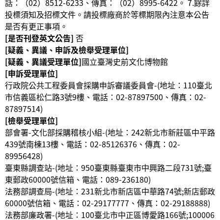
話：（02）8512-6233、傳真：（02）8995-6422。 7.餘詳
投標須知及招標文件。請投標廠商於等標期限內注意本公告
是否有更正事項。
[是否刊登英文公告]
否
[疑義、異議、申訴及檢舉受理單位]
[疑義、異議受理單位]
國立臺灣史前文化博物館
[申訴受理單位]
行政院公共工程委員會採購申訴審議委員會-(地址：110臺北
市信義區松仁路3號9樓、電話：02-87897500、傳真：02-
87897514)
[檢舉受理單位]
部會署-文化部採購稽核小組-(地址：242新北市新莊區中平路
439號南棟13樓、電話：02-85126376、傳真：02-
89956428
)
臺東縣調查站-(地址：950臺東縣臺東市中興路二段731號;臺
東郵政60000號信箱、電話：089-236180
)
法務部調查局-(地址：231新北市新店區中華路74號;新店郵政
60000號信箱、電話：02-29177777、傳真：02-29188888
)
法務部廉政署-(地址：100臺北市中正區博愛路166號;100006