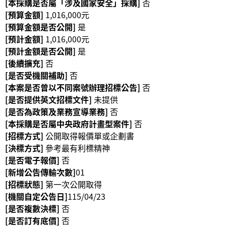
[本採購是否屬「涉及國家安全」採購]
否
等
[預算金額]
1,016,000元
專
[預算金額是否公開]
是
區
[預計金額]
1,016,000元
友
[預計金額是否公開]
是
善
[後續擴充]
否
措
[是否受機關補助]
否
施
[本案是否曾以不同案號辦理招標公告]
否
服
[是否提供英文招標文件]
未提供
務
[是否為政策及業務宣導業務]
否
[本採購是否屬中央政府計畫型案件]
否
服
[招標方式]
公開取得報價單或企劃書
務
[決標方式]
參考最有利標精神
信
[是否電子報價]
否
箱
[新增公告傳輸次數]
01
[招標狀態]
第一次公開取得
網
[機關自定公告日]
115/04/23
站
[是否複數決標]
否
導
[是否訂有底價]
否
覽