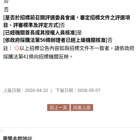
否
否
[是否於招標前召開評選委員會議，審定招標文件之評選項
目、評審標準及評定方式]
否
[已經機關首長或其授權人員核准]
是
[依政府採購法第56條辦理者已經上級機關核准]
否
註：
◎
以上招標公告內容如與招標文件不一致者，請依政府
採購法第41條向招標機關反映。
上版日期：2026-04-22
下版日期：2026-05-07
回上一頁
回最上面
:::
康樂本館地址