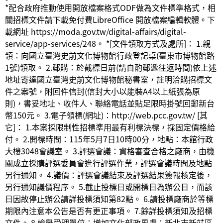
*配合政府推動使用開放檔案格式ODF做為文件標準格式，相
關招標文件請下載免付費LibreOffice 開放檔案編輯軟體。下
載網址 https://moda.gov.tw/digital-affairs/digital-
service/app-services/248。 *[文件領取方式及處所]： 1.親
領：向國立臺灣史前文化博物館行政登記桌(臺東市博物館路
1號)領取。 2.郵購：於截標日前(請自酌郵遞往返時間)依上述
地址寄達國立臺灣史前文化博物館秘書室，註明洽購招標文
件之案號，附回件信封(信封大小以能裝A4以上紙張為原
則)，書妥地址、收件人、聯絡電話並貼足限時掛號回郵新台
幣150元。 3.電子領標(網址)：http://web.pcc.gov.tw/ [其
它]： 1.本案採限制性招標準用最有利標決標，採固定價格給
付。 2.開標時間：115年5月7日10時00分，地點：本館行政
大樓3048會議室。 3.評選會議：資格審查合格之廠商，由機
關成立採購評選委員會進行評選作業，評選會議時間及地點
另行通知。 4.議價：評選會議結束及評選結果簽報核定後，
另行通知議價程序。 5.截止投標日或開標日為辦公日，而該
日因故停止辦公請詳投標須知第82點。 6.請投標廠商於等標
期限內注意本公告是否有更正事項。 7.餘詳投標須知及招標
文件。 8.檢舉受理單位：增加文化部政風處：新北市新莊區