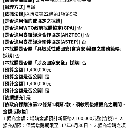
等
[辦理方式]
自辦
專
[依據法條]
採購法第22條第1項第9款
區
[是否適用條約或協定之採購]
[是否適用WTO政府採購協定(GPA)]
否
友
[是否適用臺紐經濟合作協定(ANZTEC)]
否
善
[是否適用臺星經濟夥伴協定(ASTEP)]
否
措
[本採購是否屬「具敏感性或國安(含資安)疑慮之業務範疇」
施
採購]
否
服
[本採購是否屬「涉及國家安全」採購]
否
務
[預算金額]
1,400,000元
服
[預算金額是否公開]
是
務
[預計金額]
1,400,000元
信
[預計金額是否公開]
是
箱
[後續擴充]
是
[依政府採購法第22條第1項第7款，須敘明後續擴充之期間、
網
金額或數量]
站
1.擴充金額：增購金額預計新臺幣2,100,000元整(含稅)。 2.
導
擴充期限：保留增購期限至117年6月30日。 3.擴充增購之項
覽