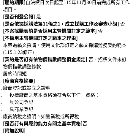
[履約期限]
自決標日次日起至115年11月30日前完成所有工作
項目。
[是否刊登公報]
是
[是否依據採購法第11條之1，成立採購工作及審查小組]
否
[本案採購契約是否採用主管機關訂定之範本]
否
[不採用主管機關訂定之範本之理由]
本案為藝文採購，使用文化部訂定之藝文採購勞務契約範本
(115.1.23修正)
[契約是否訂有依物價指數調整價金規定]
否，招標文件未訂
物價指數調整條款
履約時間短
[廠商資格摘要]
廠商登記或設立之證明
投標廠商之基本資格須符合以下任一資格：
具公司登記
具商業登記
廠商納稅之證明。如營業稅或所得稅
[是否訂有與履約能力有關之基本資格]
否
[附加說明]