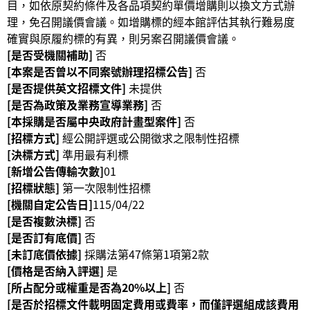
目，如依原契約條件及各品項契約單價增購則以換文方式辦
理，免召開議價會議。如增購標的經本館評估其執行難易度
R
確實與原履約標的有異，則另案召開議價會議。
S
[是否受機關補助]
否
S
[本案是否曾以不同案號辦理招標公告]
否
[是否提供英文招標文件]
未提供
網
[是否為政策及業務宣導業務]
否
站
[本採購是否屬中央政府計畫型案件]
否
資
[招標方式]
經公開評選或公開徵求之限制性招標
料
[決標方式]
準用最有利標
開
[新增公告傳輸次數]
01
放
[招標狀態]
第一次限制性招標
宣
[機關自定公告日]
115/04/22
告
[是否複數決標]
否
隱
[是否訂有底價]
否
私
[未訂底價依據]
採購法第47條第1項第2款
權
[價格是否納入評選]
是
保
[所占配分或權重是否為20%以上]
否
護
[是否於招標文件載明固定費用或費率，而僅評選組成該費用