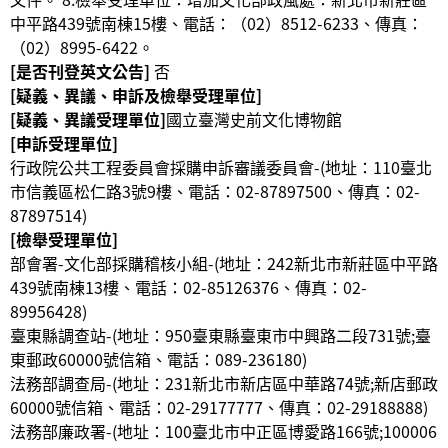
中平路439號南棟15樓、電話：（02）8512-6233、傳真：
（02）8995-6422。
[是否刊登英文公告]
否
[疑義、異議、申訴及檢舉受理單位]
[疑義、異議受理單位]
國立臺灣史前文化博物館
[申訴受理單位]
行政院公共工程委員會採購申訴審議委員會-(地址：110臺北
市信義區松仁路3號9樓、電話：02-87897500、傳真：02-
87897514)
[檢舉受理單位]
部會署-文化部採購稽核小組-(地址：242新北市新莊區中平路
439號南棟13樓、電話：02-85126376、傳真：02-
89956428
)
臺東縣調查站-(地址：950臺東縣臺東市中興路二段731號;臺
東郵政60000號信箱、電話：089-236180
)
法務部調查局-(地址：231新北市新店區中華路74號;新店郵政
60000號信箱、電話：02-29177777、傳真：02-29188888
)
法務部廉政署-(地址：100臺北市中正區博愛路166號;100006