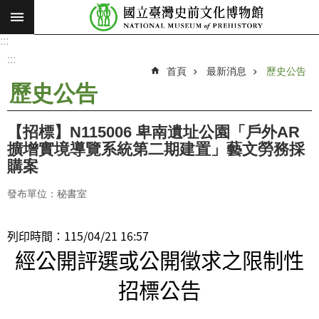
:::
跳到主要內容區塊
:::
進
階
:::
搜
首頁
最新消息
歷史公告
尋
歷史公告
願
景
【招標】N115006 卑南遺址公園「戶外AR
使
擴增實境導覽系統第二期建置」藝文勞務採
命
購案
最
發布單位：秘書室
新
消
列印時間：
115/04/21 16:57
息
經公開評選或公開徵求之限制性
參
招標公告
觀
展
覽