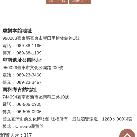
回上一頁
回最上面
學
習
:::
探
康樂本館地址
索
950263臺東縣臺東市豐田里博物館路1號
認
電話： 089-38-1166
識
傳真： 089-38-1199
卑南遺址公園地址
我
們
950026臺東市文化公園路200號
電話： 089-23-3466
便
傳真： 089-23-3467
民
南科考古館地址
服
744094臺南市新市區南科三路10號
務
電話： 06-505-0905
傳真： 06-505-0906
性
國立臺灣史前文化博物館 版權所有，最佳瀏覽環境：1280 x 960視窗
別
模式，Chrome瀏覽器
平
瀏覽人次
317