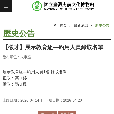
:::
跳到主要內容區塊
:::
進
階
:::
搜
首頁
最新消息
歷史公告
尋
歷史公告
願
景
【徵才】展示教育組—約用人員錄取名單
使
命
發布單位：人事室
最
新
展示教育組—約用人員1名 錄取名單
消
正取：高Ｏ婷
息
備取：馬Ｏ敬
參
上版日期：2026-04-14
下版日期：2026-04-20
觀
展
覽