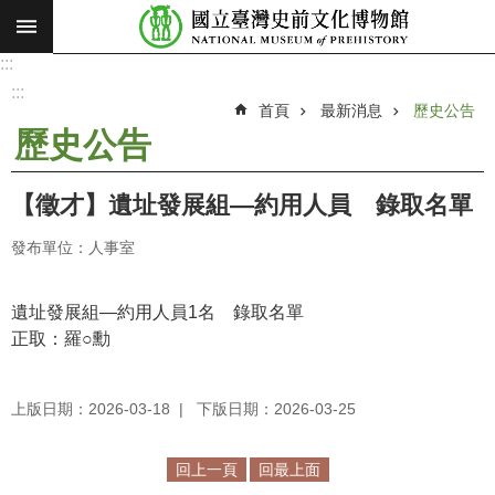
:::
跳到主要內容區塊
:::
進
階
:::
搜
首頁
最新消息
歷史公告
尋
歷史公告
願
景
【徵才】遺址發展組—約用人員 錄取名單
使
命
發布單位：人事室
最
新
遺址發展組—約用人員1名 錄取名單
消
正取：羅○勳
息
上版日期：2026-03-18
下版日期：2026-03-25
參
觀
展
回上一頁
回最上面
覽