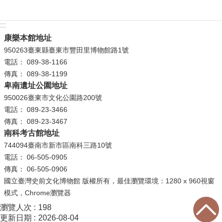
學
:::
習
康樂本館地址
探
950263臺東縣臺東市豐田里博物館路1號
索
電話： 089-38-1166
認
傳真： 089-38-1199
卑南遺址公園地址
識
我
950026臺東市文化公園路200號
們
電話： 089-23-3466
傳真： 089-23-3467
便
南科考古館地址
民
744094臺南市新市區南科三路10號
服
電話： 06-505-0905
務
傳真： 06-505-0906
國立臺灣史前文化博物館 版權所有，最佳瀏覽環境：1280 x 960視窗
性
模式，Chrome瀏覽器
別
瀏覽人次
198
平
更新日期
2026-08-04