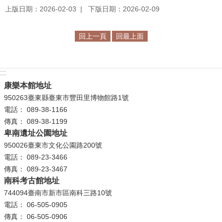
上版日期：2026-02-03
下版日期：2026-02-09
學
習
回上一頁
回最上面
探
索
:::
認
康樂本館地址
識
我
950263臺東縣臺東市豐田里博物館路1號
們
電話： 089-38-1166
傳真： 089-38-1199
便
卑南遺址公園地址
民
950026臺東市文化公園路200號
服
電話： 089-23-3466
務
傳真： 089-23-3467
南科考古館地址
性
744094臺南市新市區南科三路10號
別
電話： 06-505-0905
平
傳真： 06-505-0906