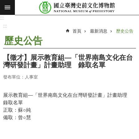
:::
跳到主要內容區塊
:::
進
階
:::
搜
首頁
最新消息
歷史公告
尋
歷史公告
願
景
【徵才】展示教育組—「世界南島文化在台
使
灣研發計畫」計畫助理 錄取名單
命
發布單位：人事室
最
新
消
展示教育組—「世界南島文化在台灣研發計畫」計畫助理
息
錄取名單
正取：蘇○純
參
備取：曾○慧
觀
展
覽