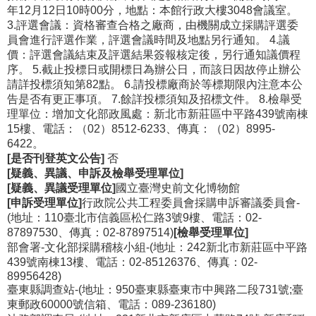
年12月12日10時00分，地點：本館行政大樓3048會議室。
3.評選會議：資格審查合格之廠商，由機關成立採購評選委
員會進行評選作業，評選會議時間及地點另行通知。 4.議
價：評選會議結束及評選結果簽報核定後，另行通知議價程
序。 5.截止投標日或開標日為辦公日，而該日因故停止辦公
請詳投標須知第82點。 6.請投標廠商於等標期限內注意本公
告是否有更正事項。 7.餘詳投標須知及招標文件。 8.檢舉受
理單位：增加文化部政風處：新北市新莊區中平路439號南棟
15樓、電話：（02）8512-6233、傳真：（02）8995-
6422。
[是否刊登英文公告]
否
[疑義、異議、申訴及檢舉受理單位]
[疑義、異議受理單位]
國立臺灣史前文化博物館
[申訴受理單位]
行政院公共工程委員會採購申訴審議委員會-
(地址：110臺北市信義區松仁路3號9樓、電話：02-
87897530、傳真：02-87897514)
[檢舉受理單位]
部會署-文化部採購稽核小組-(地址：242新北市新莊區中平路
439號南棟13樓、電話：02-85126376、傳真：02-
89956428
)
臺東縣調查站-(地址：950臺東縣臺東市中興路二段731號;臺
東郵政60000號信箱、電話：089-236180
)