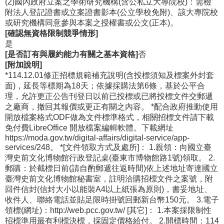
(2)國內政府立案之學術研究機構(含公私立大專院校)：需檢
附法人登記證書或立案證書影本(公立學校免附)、該大專院校
或研究機構同意參與本案之授權書或公文(正本)。
[確認無資格限制競爭情形]
是
[是否訂有與履約能力有關之基本資格]
否
[附加說明]
*114.12.01修正招標規範補充說明(含投標須知及標案外封套
面)，延長等標期為18天；依據採購法第6條，基於公平合
理，允許更正公告刊登日以前已投標或已將投標文件交郵遞
之廠商，撤回其報價或更正有關之內容。 *配合政府推動使用
開放檔案格式ODF做為文件標準格式，相關招標文件請下載
免付費LibreOffice 開放檔案編輯軟體。下載網址
https://moda.gov.tw/digital-affairs/digital-service/app-
services/248。 *[文件領取方式及處所]： 1.親領：向國立臺
灣史前文化博物館行政登記桌(臺東市博物館路1號)領取。 2.
郵購：於截標日前(請自酌郵遞往返時間)依上述地址寄達國立
臺灣史前文化博物館秘書室，註明洽購招標文件之案號，附
回件信封(信封大小以能裝A4以上紙張為原則)，書妥地址、
收件人、聯絡電話並貼足限時掛號回郵新台幣150元。 3.電子
領標(網址)：http://web.pcc.gov.tw/ [其它]： 1.本案採限制性
招標準用最有利標決標，採固定價格給付。 2.開標時間：114