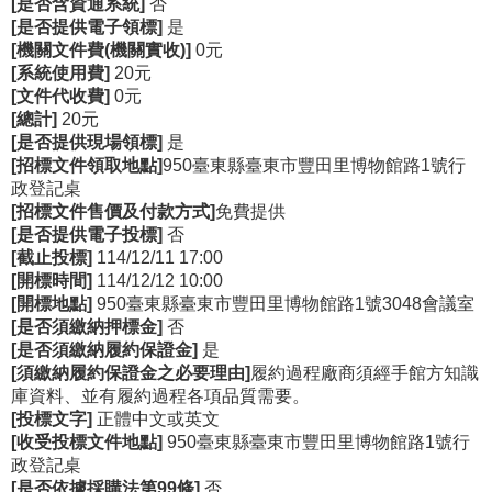
[是否含資通系統]
否
政
[是否提供電子領標]
是
策
[機關文件費(機關實收)]
0元
[系統使用費]
20元
資
[文件代收費]
0元
訊
[總計]
20元
安
[是否提供現場領標]
是
全
[招標文件領取地點]
950臺東縣臺東市豐田里博物館路1號行
政登記桌
宣
[招標文件售價及付款方式]
免費提供
告
[是否提供電子投標]
否
[截止投標]
114/12/11 17:00
為
[開標時間]
114/12/12 10:00
民
[開標地點]
950臺東縣臺東市豐田里博物館路1號3048會議室
服
[是否須繳納押標金]
否
務
[是否須繳納履約保證金]
是
白
[須繳納履約保證金之必要理由]
履約過程廠商須經手館方知識
皮
庫資料、並有履約過程各項品質需要。
書
[投標文字]
正體中文或英文
[收受投標文件地點]
950臺東縣臺東市豐田里博物館路1號行
政
政登記桌
[是否依據採購法第99條]
否
府