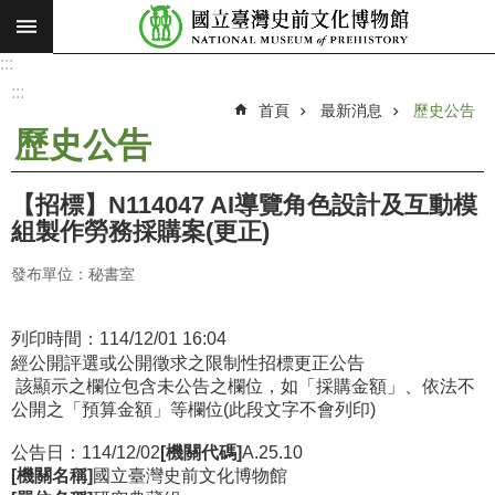
:::
跳到主要內容區塊
:::
進
階
:::
搜
首頁
最新消息
歷史公告
尋
歷史公告
願
景
【招標】N114047 AI導覽角色設計及互動模
使
組製作勞務採購案(更正)
命
發布單位：秘書室
最
新
消
列印時間：
114/12/01 16:04
經公開評選或公開徵求之限制性招標更正公告
息
該顯示之欄位包含未公告之欄位，如「採購金額」、依法不
公開之「預算金額」等欄位(此段文字不會列印)
參
觀
公告日：114/12/02
[機關代碼]
A.25.10
展
[機關名稱]
國立臺灣史前文化博物館
覽