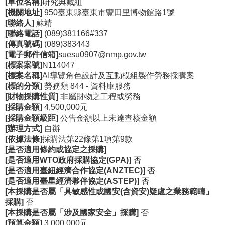
[單位名稱]
研究典藏組
[機關地址]
950臺東縣臺東市豐田里博物館路1號
學
[聯絡人]
蘇靖
習
[聯絡電話]
(089)381166#337
探
[傳真號碼]
(089)383443
索
[電子郵件信箱]
suesu0907@nmp.gov.tw
[標案案號]
N114047
認
[標案名稱]
AI導覽角色設計及互動模組製作勞務採購案
[標的分類]
勞務類 844 - 資料庫服務
識
[財物採購性質]
非屬財物之工程或勞務
我
[採購金額]
4,500,000元
們
[採購金額級距]
公告金額以上未達查核金額
[辦理方式]
自辦
便
[依據法條]
採購法第22條第1項第9款
民
[是否適用條約或協定之採購]
服
[是否適用WTO政府採購協定(GPA)]
否
務
[是否適用臺紐經濟合作協定(ANZTEC)]
否
[是否適用臺星經濟夥伴協定(ASTEP)]
否
[本採購是否屬「具敏感性或國安(含資安)疑慮之業務範疇」
性
採購]
否
別
[本採購是否屬「涉及國家安全」採購]
否
平
[預算金額]
3,000,000元