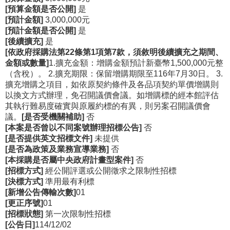
等
[預算金額是否公開]
是
專
[預計金額]
3,000,000元
區
[預計金額是否公開]
是
[後續擴充]
是
友
[依政府採購法第22條第1項第7款，須敘明後續擴充之期間、
善
金額或數量]
1.擴充金額：增購金額預計新臺幣1,500,000元整
措
（含稅）。 2.擴充期限：保留增購期限至116年7月30日。 3.
擴充增購之項目，如依原契約條件及各品項契約單價增購則
施
以換文方式辦理，免召開議價會議。如增購標的經本館評估
服
其執行難易度確實與原履約標的有異，則另案召開議價會
務
議。
[是否受機關補助]
否
[本案是否曾以不同案號辦理招標公告]
否
服
[是否提供英文招標文件]
未提供
務
[是否為政策及業務宣導業務]
否
信
[本採購是否屬中央政府計畫型案件]
否
箱
[招標方式]
經公開評選或公開徵求之限制性招標
[決標方式]
準用最有利標
網
[新增公告傳輸次數]
01
站
[更正序號]
01
[招標狀態]
第一次限制性招標
導
[公告日]
114/12/02
覽