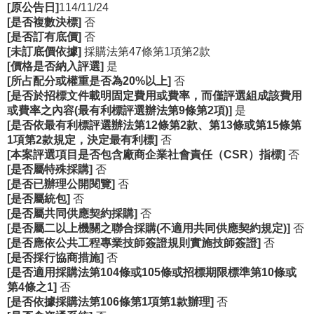
[原公告日]
114/11/24
[是否複數決標]
否
R
[是否訂有底價]
否
S
[未訂底價依據]
採購法第47條第1項第2款
S
[價格是否納入評選]
是
[所占配分或權重是否為20%以上]
否
網
[是否於招標文件載明固定費用或費率，而僅評選組成該費用
站
或費率之內容(最有利標評選辦法第9條第2項)]
是
資
[是否依最有利標評選辦法第12條第2款、第13條或第15條第
1項第2款規定，決定最有利標]
否
料
[本案評選項目是否包含廠商企業社會責任（CSR）指標]
否
開
[是否屬特殊採購]
否
放
[是否已辦理公開閱覽]
否
宣
[是否屬統包]
否
告
[是否屬共同供應契約採購]
否
[是否屬二以上機關之聯合採購(不適用共同供應契約規定)]
否
隱
[是否應依公共工程專業技師簽證規則實施技師簽證]
否
私
[是否採行協商措施]
否
權
[是否適用採購法第104條或105條或招標期限標準第10條或
第4條之1]
否
保
[是否依據採購法第106條第1項第1款辦理]
否
護