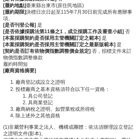
[履約地點]
臺東縣台東市(原住民地區)
公
[履約期限]
決標日次日起至115年7月30日前完成所有應辦事
開
項。
資
[是否刊登公報]
是
訊
[是否依據採購法第11條之1，成立採購工作及審查小組]
否
[本案採購契約是否採用主管機關訂定之範本]
是
語系
[本案採購契約是否採用主管機關訂定之最新版範本]
是
[契約是否訂有依物價指數調整價金規定]
否，招標文件未訂
物價指數調整條款
履約時間短
[廠商資格摘要]
廠商登記或設立之證明
投標廠商之基本資格須符合以下任一資格：
具公司登記
具商業登記
廠商納稅之證明。如營業稅或所得稅
除上述外之其他資格
(1)非屬營利事業之法人、機構或團體：依法須辦理設立登記
之證明文件(影本)。