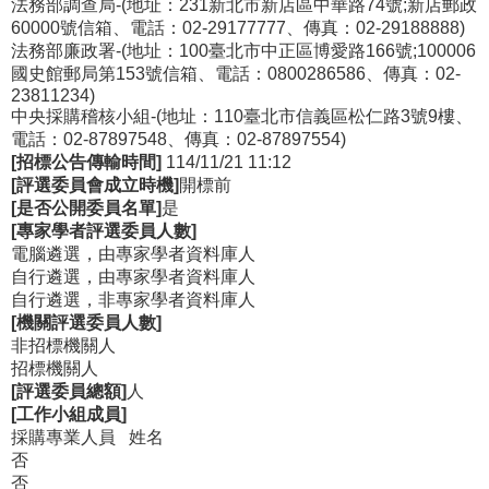
法務部調查局-(地址：231新北市新店區中華路74號;新店郵政
60000號信箱、電話：02-29177777、傳真：02-29188888
)
法務部廉政署-(地址：100臺北市中正區博愛路166號;100006
國史館郵局第153號信箱、電話：0800286586、傳真：02-
23811234
)
中央採購稽核小組-(地址：110臺北市信義區松仁路3號9樓、
電話：02-87897548、傳真：02-87897554
)
[招標公告傳輸時間]
114/11/21 11:12
[評選委員會成立時機]
開標前
[是否公開委員名單]
是
[專家學者評選委員人數]
電腦遴選，由專家學者資料庫人
自行遴選，由專家學者資料庫人
自行遴選，非專家學者資料庫人
[機關評選委員人數]
非招標機關人
招標機關人
[評選委員總額]
人
[工作小組成員]
採購專業人員
姓名
否
否