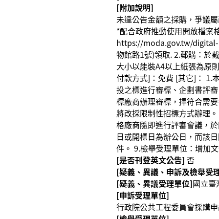
[附加說明]
未達公告金額之採購，爭議屬
*配合政府推動使用開放檔案格式
https://moda.gov.tw/d
物館路1號)領取. 2.郵購
大小以能裝A4以上紙張為原則)，
付款方式]：免費 [其它]：
投之標進行審標、企劃書評審
標廠商辦理審標，擇符合需要
將改採限制性招標方式辦理。 3
格廠商隨即進行評審會議，於開
日或開標日為辦公日，而該日
件。 9.檢舉受理單位：增加文化
[是否刊登英文公告]
否
[疑義、異議、申訴及檢舉受理
[疑義、異議受理單位]
國立臺
[申訴受理單位]
行政院公共工程委員會採購申訴審議
[檢舉受理單位]