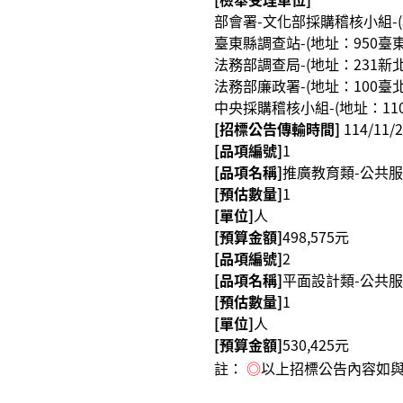
部會署-文化部採購稽核小組-(地
臺東縣調查站-(地址：950臺東
法務部調查局-(地址：231新北市
法務部廉政署-(地址：100臺北市
中央採購稽核小組-(地址：110臺
[招標公告傳輸時間]
114/11/2
[品項編號]
1
[品項名稱]
推廣教育類-公共
[預估數量]
1
[單位]
人
[預算金額]
498,575元
[品項編號]
2
[品項名稱]
平面設計類-公共
[預估數量]
1
[單位]
人
[預算金額]
530,425元
註：
◎
以上招標公告內容如與