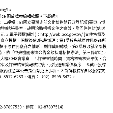
出申訴。
ice 開放檔案編輯軟體。下載網址
48 [文件領取方式及處所]： 1.親領：向國立臺灣史前文化博物館行政登記桌(臺東市博
文化博物館秘書室，註明洽購招標文件之案號，附回件信封(信封
(網址)：http://web.pcc.gov.tw/ [文件售價及
住民廠商投標，開標後依2階段辦理；第1階段先就原住民廠商所
標予原住民廠商之情形，則作成紀錄後，第2階段改就全部投
書時，依「中央機關未達公告金額採購招標辦法」第三條規定，
政大樓3048會議室。 4.評審會議時間：資格標審核完畢後，合
結束及評審結果簽報核定後，另行通知議價程序。 6.截止投標
限內注意本公告是否有更正事項。 8.餘詳投標須知及招標文
2-6233、傳真：（02）8995-6422。
7530、傳真：02-87897514)