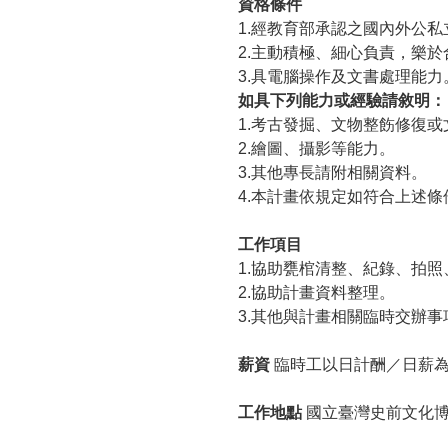
資格條件
1.經教育部承認之國內外公
2.主動積極、細心負責，樂
3.具電腦操作及文書處理能力
如具下列能力或經驗請敘明：
1.考古發掘、文物整飭修復
2.繪圖、攝影等能力。
3.其他專長請附相關資料。
4.本計畫依規定如符合上述
工作項目
1.協助甕棺清整、紀錄、拍
2.協助計畫資料整理。
3.其他與計畫相關臨時交辦事
薪資
臨時工以日計酬／日薪為新
工作地點
國立臺灣史前文化博