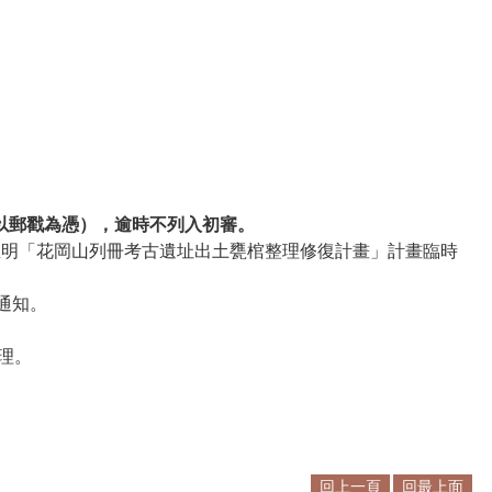
非以郵戳為憑），逾時不列入初審。
請註明「花岡山列冊考古遺址出土甕棺整理修復計畫」計畫臨時
通知。
理。
回上一頁
回最上面