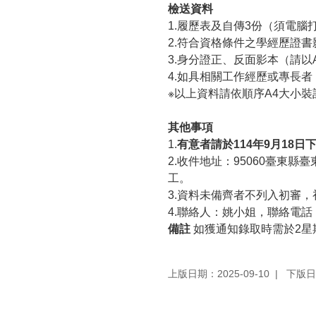
檢送資料
1.履歷表及自傳3份（須電腦
2.符合資格條件之學經歷證書
3.身分證正、反面影本（請以
4.如具相關工作經歷或專長
※以上資料請依順序A4大小
其他事項
1.
有意者請於114年9月18
2.收件地址：95060臺
工。
3.資料未備齊者不列入初審
4.聯絡人：姚小姐，聯絡電話：0
備註
如獲通知錄取時需於2星
上版日期：2025-09-10
下版日期