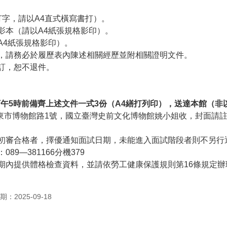
打字，請以A4直式橫寫書打）。
影本（請以A4紙張規格影印）。
A4紙張規格影印）。
者，請務必於履歷表內陳述相關經歷並附相關證明文件。
裝訂，恕不退件。
日下午5時前備齊上述文件一式3份（A4繕打列印），送達本館（
東縣臺東市博物館路1號，國立臺灣史前文化博物館姚小姐收，封面
，初審合格者，擇優通知面試日期，未能進入面試階段者則不另行
89—381166分機379
期內提供體格檢查資料，並請依勞工健康保護規則第16條規定辦
：2025-09-18