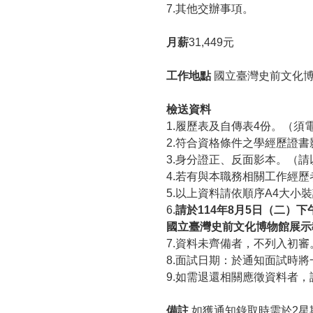
7.其他交辦事項。
月薪
31,449元
工作地點
國立臺灣史前文化博
檢送資料
1.履歷表及自傳表4份。（須
2.符合資格條件之學經歷證
3.身分證正、反面影本。（請
4.若有與本職務相關工作經
5.以上資料請依順序A4大小
6.
請於114年8月5日（二）
國立臺灣史前文化博物館展示
7.資料未齊備者，不列入初
8.面試日期：於通知面試時
9.如需退還相關應徵資料者
備註
如獲通知錄取時需於2星