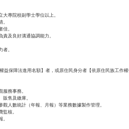
私立大專院校副學士學位以上。
情。
者佳。
心負責及良好溝通協調能力。
力者。
權益保障法進用名額】者，或原住民身分者【依原住民族工作權
參觀服務事務。
用、販售及繳庫。
館參觀人數統計（年報、月報）等業務數據製作管理。
費監核。
報。