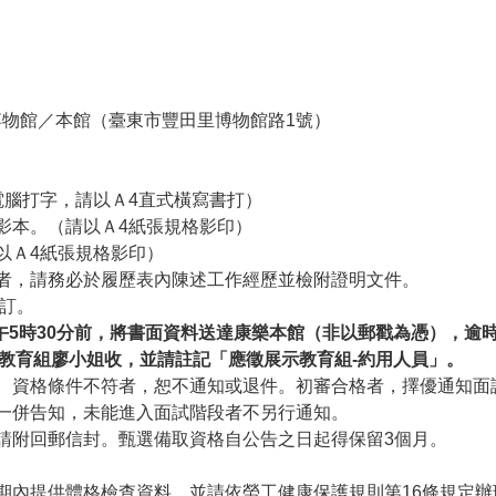
物館／本館（臺東市豐田里博物館路1號）
電腦打字，請以Ａ4直式橫寫書打）
書影本。（請以Ａ4紙張規格影印）
以Ａ4紙張規格影印）
歷者，請務必於履歷表內陳述工作經歷並檢附證明文件。
裝訂。
下午5時30分前，將書面資料送達康樂本館（非以郵戳為憑），逾時
教育組廖小姐收，並請註記「應徵展示教育組-約用人員」。
審。資格條件不符者，恕不通知或退件。初審合格者，擇優通知面
將一併告知，未能進入面試階段者不另行通知。
，請附回郵信封。甄選備取資格自公告之日起得保留3個月。
期內提供體格檢查資料，並請依勞工健康保護規則第16條規定辦