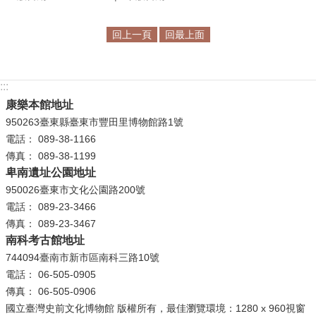
政
策
回上一頁
回最上面
資
訊
:::
安
全
康樂本館地址
宣
950263臺東縣臺東市豐田里博物館路1號
告
電話： 089-38-1166
傳真： 089-38-1199
為
卑南遺址公園地址
民
950026臺東市文化公園路200號
服
電話： 089-23-3466
務
傳真： 089-23-3467
白
南科考古館地址
皮
744094臺南市新市區南科三路10號
書
電話： 06-505-0905
傳真： 06-505-0906
政
國立臺灣史前文化博物館 版權所有，最佳瀏覽環境：1280 x 960視窗
府