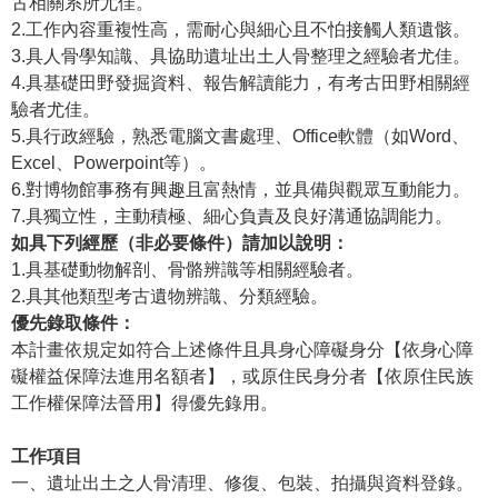
古相關系所尤佳。
2.工作內容重複性高，需耐心與細心且不怕接觸人類遺骸。
學
3.具人骨學知識、具協助遺址出土人骨整理之經驗者尤佳。
習
4.具基礎田野發掘資料、報告解讀能力，有考古田野相關經
探
驗者尤佳。
索
5.具行政經驗，熟悉電腦文書處理、Office軟體（如Word、
Excel、Powerpoint等）。
認
6.對博物館事務有興趣且富熱情，並具備與觀眾互動能力。
識
7.具獨立性，主動積極、細心負責及良好溝通協調能力。
我
如具下列經歷（非必要條件）請加以說明：
們
1.具基礎動物解剖、骨骼辨識等相關經驗者。
便
2.具其他類型考古遺物辨識、分類經驗。
民
優先錄取條件：
服
本計畫依規定如符合上述條件且具身心障礙身分【依身心障
務
礙權益保障法進用名額者】，或原住民身分者【依原住民族
工作權保障法晉用】得優先錄用。
性
別
工作項目
平
一、遺址出土之人骨清理、修復、包裝、拍攝與資料登錄。