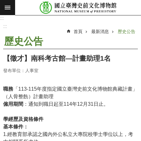
:::
跳到主要內容區塊
:::
進
階
:::
搜
首頁
最新消息
歷史公告
尋
歷史公告
願
景
【徵才】南科考古館—計畫助理1名
使
命
發布單位：人事室
最
新
職務
「113-115年度指定國立臺灣史前文化博物館典藏計畫」
消
（人骨整飭）計畫助理
息
僱用期間
：通知到職日起至114年12月31日止。
參
學經歷及資格條件
觀
基本條件：
展
1.經教育部承認之國內外公私立大專院校學士學位以上，考
覽