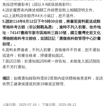
免役證明書影本]（請以Ａ4紙張規格影印）
R
4.請於履歷表內陳述相關工作經歷並附上相關證明文件。
S
※以上資料請依順序A4大小裝訂，恕不退件。
S
5.請於114年8月12日下午5時30分前，將書面資料親送或郵
寄南科考古館（非以郵戳為憑），逾時不列入初審。收件地
網
址：74147臺南市新市區南科三路10號，國立臺灣史前文化
站
博物館南科考古館收，並請註記「應徵南科館管理中心計畫
資
助理」。
料
6.資料未齊備者，不列入初審；資格條件不符者，恕不通知
開
或退件；初審合格者，擇優通知面試。
放
7.面試日期：於通知面試時將一併告知，未能進入面試階段
宣
者不另行通知。
告
備註
：如獲通知錄取時需於2星期內提供體格檢查資料，並請
隱
依勞工健康保護規則第16條規定辦理。
私
權
保
護
上版日期：2025-07-18
下版日期：2025-08-12