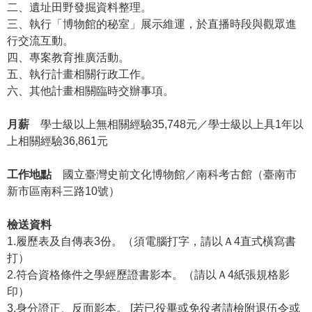
等
二、遺址田野發掘資料整理。
專
三、執行「博物館的秘室」展示維運，於直播時段與觀眾進
區
行交流互動。
四、專案教育推廣活動。
友
五、執行計畫相關行政工作。
善
六、其他計畫相關臨時交辦事項。
措
施
月薪
學士級以上無相關經驗35,748元／學士級以上具1年以
服
上相關經驗36,861元
務
工作地點
國立臺灣史前文化博物館／南科考古館（臺南市
服
新市區南科三路10號）
務
信
檢送資料
箱
1.履歷表及自傳表3份。（須電腦打字，請以Ａ4直式橫寫書
網
打）
站
2.符合資格條件之學經歷證書影本。（請以Ａ4紙張規格影
導
印）
覽
3.身分證正、反面影本。 [若已役畢或免役者請檢附退伍令或